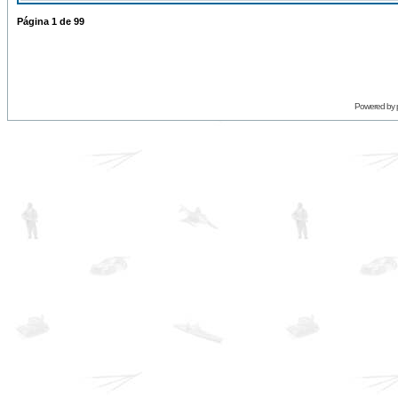
Página
1
de
99
Powered by