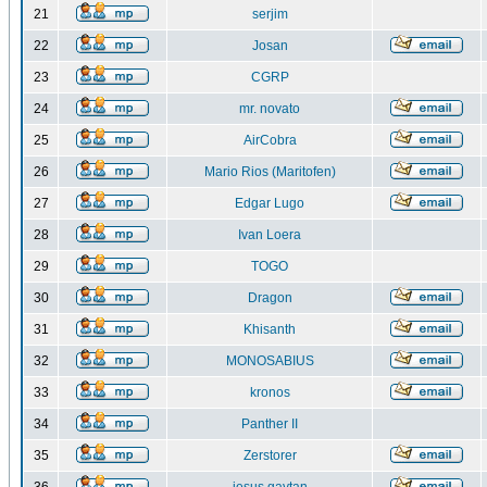
21
serjim
22
Josan
23
CGRP
24
mr. novato
25
AirCobra
26
Mario Rios (Maritofen)
27
Edgar Lugo
28
Ivan Loera
29
TOGO
30
Dragon
31
Khisanth
32
MONOSABIUS
33
kronos
34
Panther II
35
Zerstorer