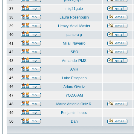
36
jesus gaytan
37
mig21gato
38
Laura Rosenbush
39
Heavy Metal Master
40
pantera g
41
Mijail Navarro
42
SBO
43
Armando IPMS
44
AMR
45
Lobo Estepario
46
Arturo GAmiz
47
YODAFAM
48
Marco Antonio Ortiz R.
49
Benjamin Lopez
50
Dan