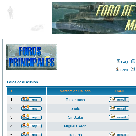
FAQ
Perfil
Foros de discusión
#
Nombre de Usuario
Email
1
Rosenbush
2
eagle
3
Sir Stuka
4
Miguel Ceron
5
Roberto