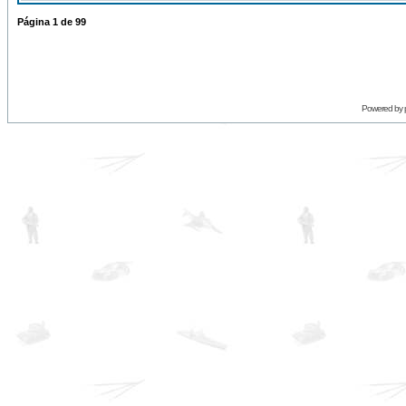
Página
1
de
99
Powered by