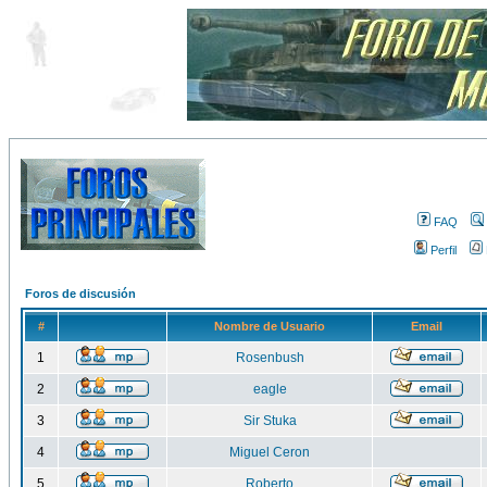
FAQ
Perfil
Foros de discusión
#
Nombre de Usuario
Email
1
Rosenbush
2
eagle
3
Sir Stuka
4
Miguel Ceron
5
Roberto