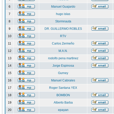
6
Manuel Guajardo
7
hugo islas
8
Stormnauta
9
DR. GUILLERMO ROBLES
10
RTV
11
Carlos Zermeño
12
M.A.N.
13
rodolfo pena martinez
14
Jorge Espinosa
15
Gurney
16
Manuel Cabrales
17
Roger Santana YEX
18
BOMBON
19
Alberto Barba
20
epayan