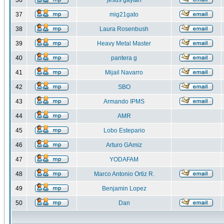
36
jesus gaytan
37
mig21gato
38
Laura Rosenbush
39
Heavy Metal Master
40
pantera g
41
Mijail Navarro
42
SBO
43
Armando IPMS
44
AMR
45
Lobo Estepario
46
Arturo GAmiz
47
YODAFAM
48
Marco Antonio Ortiz R.
49
Benjamin Lopez
50
Dan