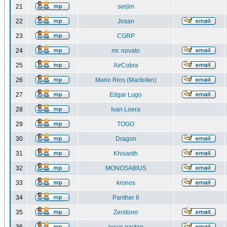
21
serjim
22
Josan
23
CGRP
24
mr. novato
25
AirCobra
26
Mario Rios (Maritofen)
27
Edgar Lugo
28
Ivan Loera
29
TOGO
30
Dragon
31
Khisanth
32
MONOSABIUS
33
kronos
34
Panther II
35
Zerstorer