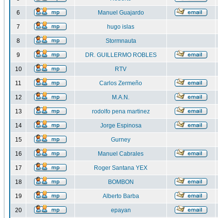
6
Manuel Guajardo
7
hugo islas
8
Stormnauta
9
DR. GUILLERMO ROBLES
10
RTV
11
Carlos Zermeño
12
M.A.N.
13
rodolfo pena martinez
14
Jorge Espinosa
15
Gurney
16
Manuel Cabrales
17
Roger Santana YEX
18
BOMBON
19
Alberto Barba
20
epayan