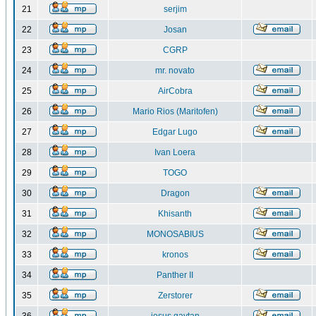
21
serjim
22
Josan
23
CGRP
24
mr. novato
25
AirCobra
26
Mario Rios (Maritofen)
27
Edgar Lugo
28
Ivan Loera
29
TOGO
30
Dragon
31
Khisanth
32
MONOSABIUS
33
kronos
34
Panther II
35
Zerstorer