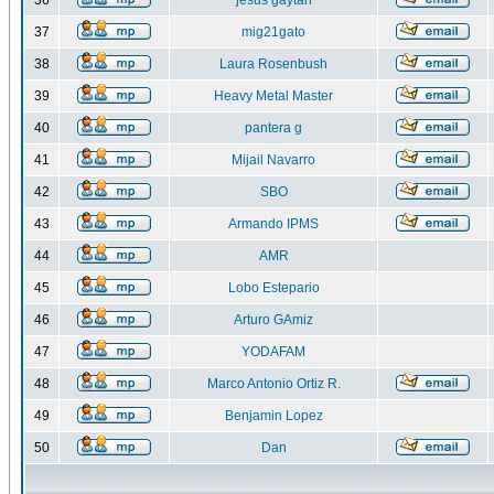
36
jesus gaytan
37
mig21gato
38
Laura Rosenbush
39
Heavy Metal Master
40
pantera g
41
Mijail Navarro
42
SBO
43
Armando IPMS
44
AMR
45
Lobo Estepario
46
Arturo GAmiz
47
YODAFAM
48
Marco Antonio Ortiz R.
49
Benjamin Lopez
50
Dan