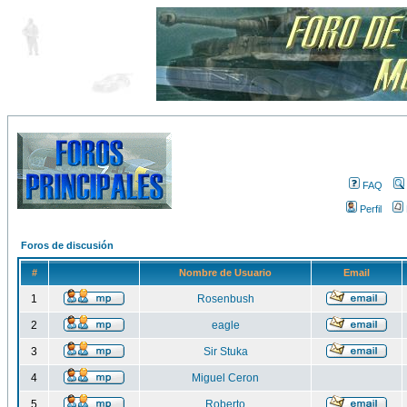
FAQ
Perfil
Foros de discusión
#
Nombre de Usuario
Email
1
Rosenbush
2
eagle
3
Sir Stuka
4
Miguel Ceron
5
Roberto