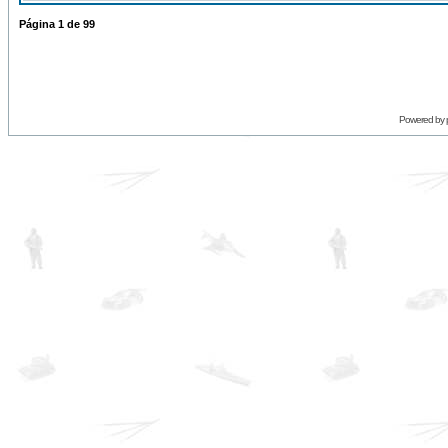
Página
1
de
99
Powered by