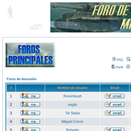
FAQ
Perfil
Foros de discusión
#
Nombre de Usuario
Email
1
Rosenbush
2
eagle
3
Sir Stuka
4
Miguel Ceron
5
Roberto