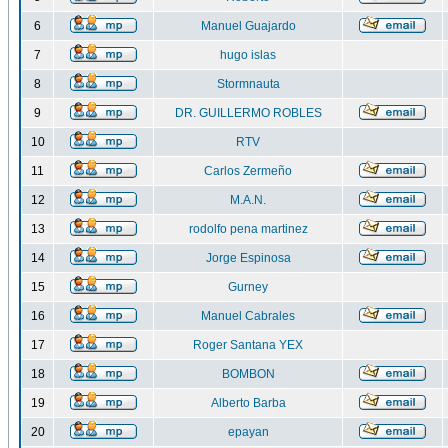
6
Manuel Guajardo
7
hugo islas
8
Stormnauta
9
DR. GUILLERMO ROBLES
10
RTV
11
Carlos Zermeño
12
M.A.N.
13
rodolfo pena martinez
14
Jorge Espinosa
15
Gurney
16
Manuel Cabrales
17
Roger Santana YEX
18
BOMBON
19
Alberto Barba
20
epayan