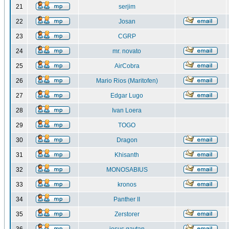
21
serjim
22
Josan
23
CGRP
24
mr. novato
25
AirCobra
26
Mario Rios (Maritofen)
27
Edgar Lugo
28
Ivan Loera
29
TOGO
30
Dragon
31
Khisanth
32
MONOSABIUS
33
kronos
34
Panther II
35
Zerstorer