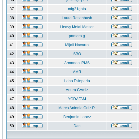
36
jesus gaytan
37
mig21gato
38
Laura Rosenbush
39
Heavy Metal Master
40
pantera g
41
Mijail Navarro
42
SBO
43
Armando IPMS
44
AMR
45
Lobo Estepario
46
Arturo GAmiz
47
YODAFAM
48
Marco Antonio Ortiz R.
49
Benjamin Lopez
50
Dan