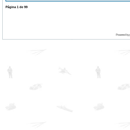
Página
1
de
99
Powered by