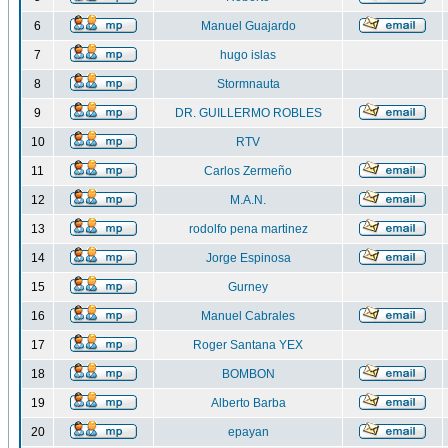
6
Manuel Guajardo
7
hugo islas
8
Stormnauta
9
DR. GUILLERMO ROBLES
10
RTV
11
Carlos Zermeño
12
M.A.N.
13
rodolfo pena martinez
14
Jorge Espinosa
15
Gurney
16
Manuel Cabrales
17
Roger Santana YEX
18
BOMBON
19
Alberto Barba
20
epayan