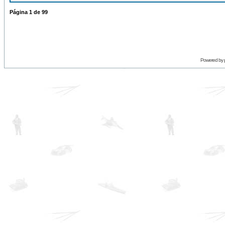
Página
1
de
99
Powered by