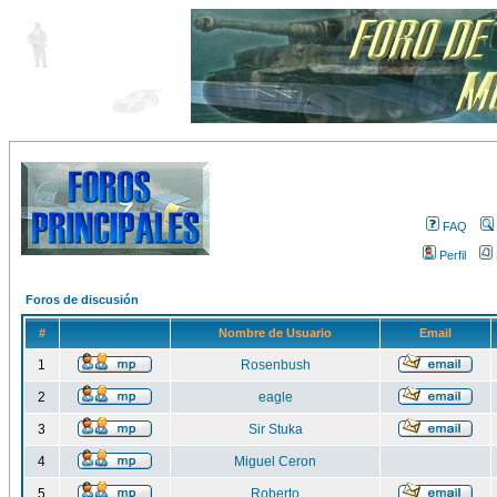
FAQ
Perfil
Foros de discusión
#
Nombre de Usuario
Email
1
Rosenbush
2
eagle
3
Sir Stuka
4
Miguel Ceron
5
Roberto