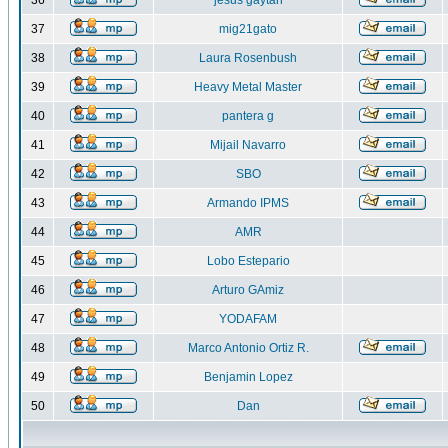
36
jesus gaytan
37
mig21gato
38
Laura Rosenbush
39
Heavy Metal Master
40
pantera g
41
Mijail Navarro
42
SBO
43
Armando IPMS
44
AMR
45
Lobo Estepario
46
Arturo GAmiz
47
YODAFAM
48
Marco Antonio Ortiz R.
49
Benjamin Lopez
50
Dan