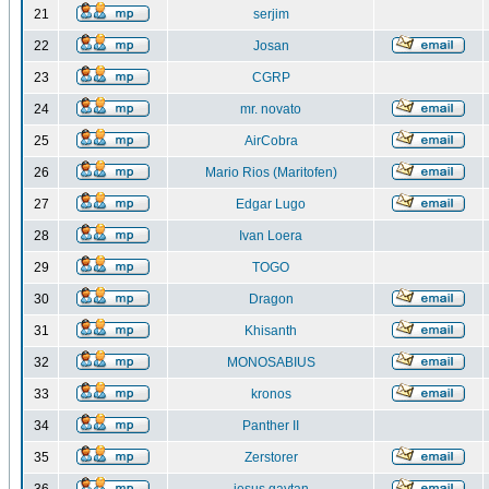
21
serjim
22
Josan
23
CGRP
24
mr. novato
25
AirCobra
26
Mario Rios (Maritofen)
27
Edgar Lugo
28
Ivan Loera
29
TOGO
30
Dragon
31
Khisanth
32
MONOSABIUS
33
kronos
34
Panther II
35
Zerstorer