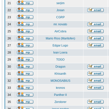
21
serjim
22
Josan
23
CGRP
24
mr. novato
25
AirCobra
26
Mario Rios (Maritofen)
27
Edgar Lugo
28
Ivan Loera
29
TOGO
30
Dragon
31
Khisanth
32
MONOSABIUS
33
kronos
34
Panther II
35
Zerstorer