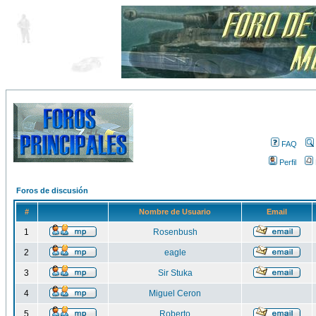
FAQ
Perfil
Foros de discusión
#
Nombre de Usuario
Email
1
Rosenbush
2
eagle
3
Sir Stuka
4
Miguel Ceron
5
Roberto