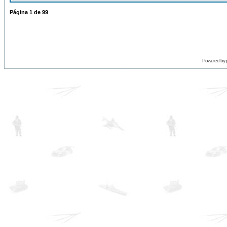
Página
1
de
99
Powered by