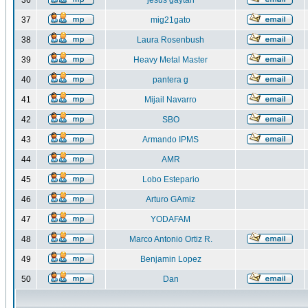
36
jesus gaytan
37
mig21gato
38
Laura Rosenbush
39
Heavy Metal Master
40
pantera g
41
Mijail Navarro
42
SBO
43
Armando IPMS
44
AMR
45
Lobo Estepario
46
Arturo GAmiz
47
YODAFAM
48
Marco Antonio Ortiz R.
49
Benjamin Lopez
50
Dan