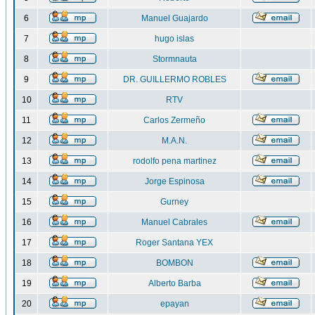
6
Manuel Guajardo
7
hugo islas
8
Stormnauta
9
DR. GUILLERMO ROBLES
10
RTV
11
Carlos Zermeño
12
M.A.N.
13
rodolfo pena martinez
14
Jorge Espinosa
15
Gurney
16
Manuel Cabrales
17
Roger Santana YEX
18
BOMBON
19
Alberto Barba
20
epayan