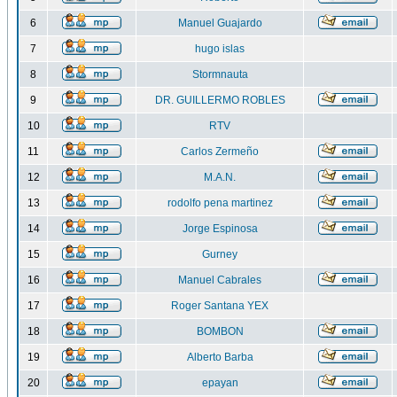
6
Manuel Guajardo
7
hugo islas
8
Stormnauta
9
DR. GUILLERMO ROBLES
10
RTV
11
Carlos Zermeño
12
M.A.N.
13
rodolfo pena martinez
14
Jorge Espinosa
15
Gurney
16
Manuel Cabrales
17
Roger Santana YEX
18
BOMBON
19
Alberto Barba
20
epayan