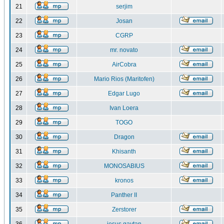
21
serjim
22
Josan
23
CGRP
24
mr. novato
25
AirCobra
26
Mario Rios (Maritofen)
27
Edgar Lugo
28
Ivan Loera
29
TOGO
30
Dragon
31
Khisanth
32
MONOSABIUS
33
kronos
34
Panther II
35
Zerstorer