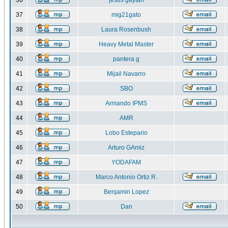
36
jesus gaytan
37
mig21gato
38
Laura Rosenbush
39
Heavy Metal Master
40
pantera g
41
Mijail Navarro
42
SBO
43
Armando IPMS
44
AMR
45
Lobo Estepario
46
Arturo GAmiz
47
YODAFAM
48
Marco Antonio Ortiz R.
49
Benjamin Lopez
50
Dan