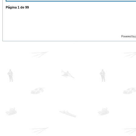
Página
1
de
99
Powered by