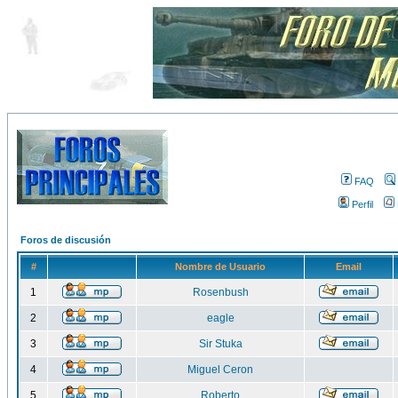
FAQ
Perfil
Foros de discusión
#
Nombre de Usuario
Email
1
Rosenbush
2
eagle
3
Sir Stuka
4
Miguel Ceron
5
Roberto