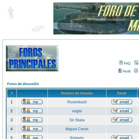
FAQ
Perfil
Foros de discusión
#
Nombre de Usuario
Email
1
Rosenbush
2
eagle
3
Sir Stuka
4
Miguel Ceron
5
Roberto