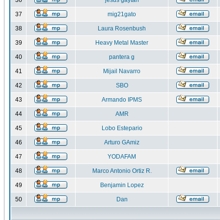
36
jesus gaytan
37
mig21gato
38
Laura Rosenbush
39
Heavy Metal Master
40
pantera g
41
Mijail Navarro
42
SBO
43
Armando IPMS
44
AMR
45
Lobo Estepario
46
Arturo GAmiz
47
YODAFAM
48
Marco Antonio Ortiz R.
49
Benjamin Lopez
50
Dan