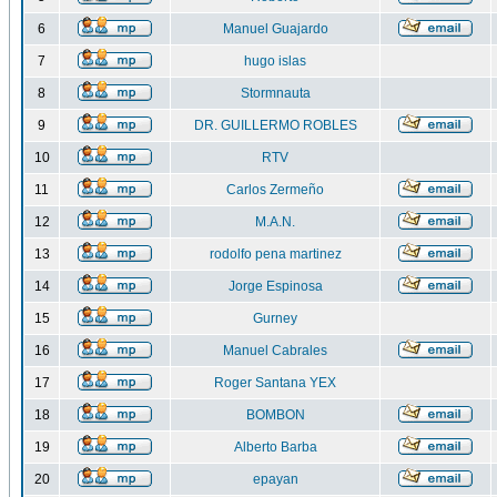
6
Manuel Guajardo
7
hugo islas
8
Stormnauta
9
DR. GUILLERMO ROBLES
10
RTV
11
Carlos Zermeño
12
M.A.N.
13
rodolfo pena martinez
14
Jorge Espinosa
15
Gurney
16
Manuel Cabrales
17
Roger Santana YEX
18
BOMBON
19
Alberto Barba
20
epayan