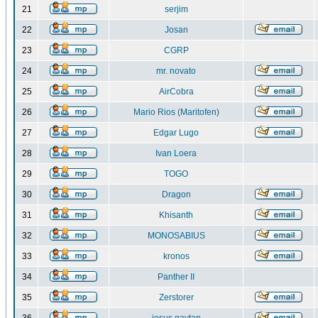
21
serjim
22
Josan
23
CGRP
24
mr. novato
25
AirCobra
26
Mario Rios (Maritofen)
27
Edgar Lugo
28
Ivan Loera
29
TOGO
30
Dragon
31
Khisanth
32
MONOSABIUS
33
kronos
34
Panther II
35
Zerstorer