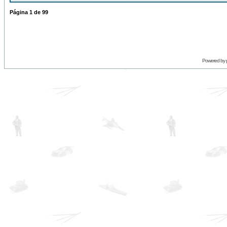
Página
1
de
99
Powered by