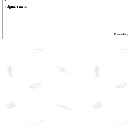
Página
1
de
99
Powered by