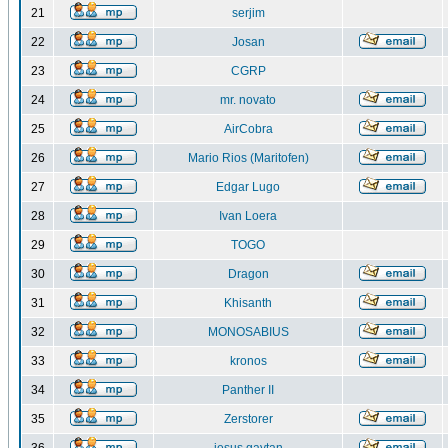
21
serjim
22
Josan
23
CGRP
24
mr. novato
25
AirCobra
26
Mario Rios (Maritofen)
27
Edgar Lugo
28
Ivan Loera
29
TOGO
30
Dragon
31
Khisanth
32
MONOSABIUS
33
kronos
34
Panther II
35
Zerstorer