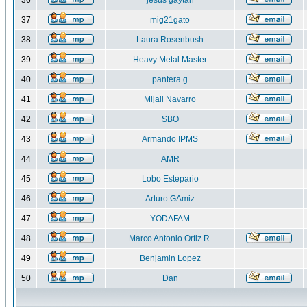
36
jesus gaytan
37
mig21gato
38
Laura Rosenbush
39
Heavy Metal Master
40
pantera g
41
Mijail Navarro
42
SBO
43
Armando IPMS
44
AMR
45
Lobo Estepario
46
Arturo GAmiz
47
YODAFAM
48
Marco Antonio Ortiz R.
49
Benjamin Lopez
50
Dan