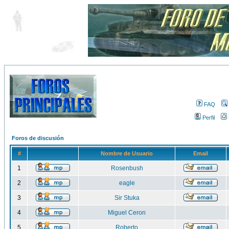
FAQ
Perfil
Foros de discusión
#
Nombre de Usuario
Email
1
Rosenbush
2
eagle
3
Sir Stuka
4
Miguel Ceron
5
Roberto