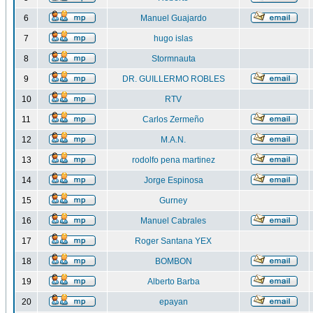
6
Manuel Guajardo
7
hugo islas
8
Stormnauta
9
DR. GUILLERMO ROBLES
10
RTV
11
Carlos Zermeño
12
M.A.N.
13
rodolfo pena martinez
14
Jorge Espinosa
15
Gurney
16
Manuel Cabrales
17
Roger Santana YEX
18
BOMBON
19
Alberto Barba
20
epayan