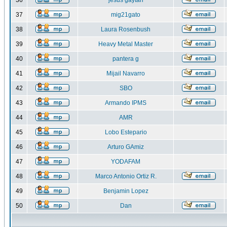
36
jesus gaytan
37
mig21gato
38
Laura Rosenbush
39
Heavy Metal Master
40
pantera g
41
Mijail Navarro
42
SBO
43
Armando IPMS
44
AMR
45
Lobo Estepario
46
Arturo GAmiz
47
YODAFAM
48
Marco Antonio Ortiz R.
49
Benjamin Lopez
50
Dan