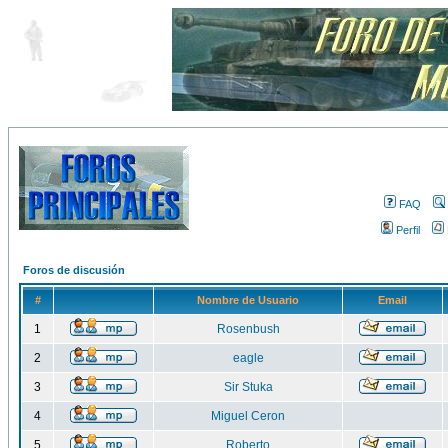
FAQ
Perfil
Foros de discusión
#
Nombre de Usuario
Email
1
Rosenbush
2
eagle
3
Sir Stuka
4
Miguel Ceron
5
Roberto