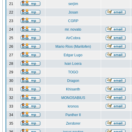
21
serjim
22
Josan
23
CGRP
24
mr. novato
25
AirCobra
26
Mario Rios (Maritofen)
27
Edgar Lugo
28
Ivan Loera
29
TOGO
30
Dragon
31
Khisanth
32
MONOSABIUS
33
kronos
34
Panther II
35
Zerstorer