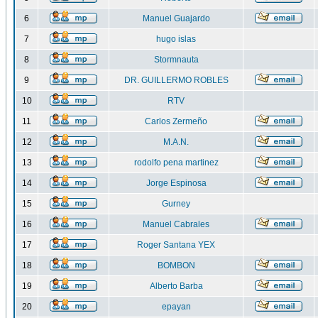
6
Manuel Guajardo
7
hugo islas
8
Stormnauta
9
DR. GUILLERMO ROBLES
10
RTV
11
Carlos Zermeño
12
M.A.N.
13
rodolfo pena martinez
14
Jorge Espinosa
15
Gurney
16
Manuel Cabrales
17
Roger Santana YEX
18
BOMBON
19
Alberto Barba
20
epayan