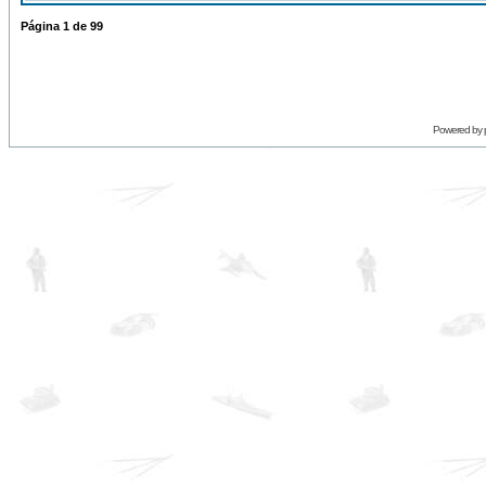
Página
1
de
99
Powered by