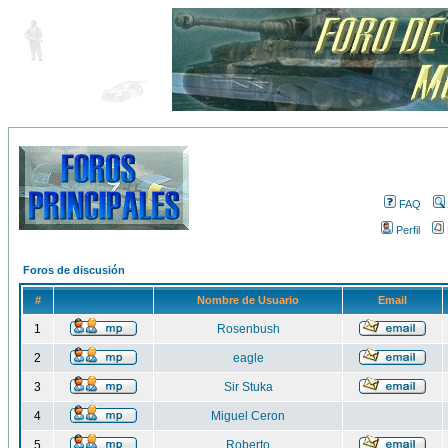
FAQ
Perfil
Foros de discusión
#
Nombre de Usuario
Email
1
Rosenbush
2
eagle
3
Sir Stuka
4
Miguel Ceron
5
Roberto