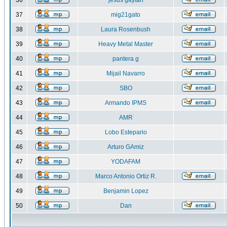
36
jesus gaytan
37
mig21gato
38
Laura Rosenbush
39
Heavy Metal Master
40
pantera g
41
Mijail Navarro
42
SBO
43
Armando IPMS
44
AMR
45
Lobo Estepario
46
Arturo GAmiz
47
YODAFAM
48
Marco Antonio Ortiz R.
49
Benjamin Lopez
50
Dan