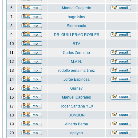
6
Manuel Guajardo
7
hugo islas
8
Stormnauta
9
DR. GUILLERMO ROBLES
10
RTV
11
Carlos Zermeño
12
M.A.N.
13
rodolfo pena martinez
14
Jorge Espinosa
15
Gurney
16
Manuel Cabrales
17
Roger Santana YEX
18
BOMBON
19
Alberto Barba
20
epayan