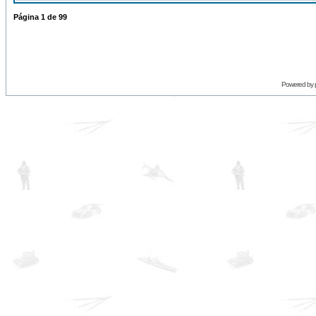
Página
1
de
99
Powered by