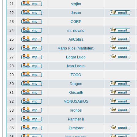
21
serjim
22
Josan
23
CGRP
24
mr. novato
25
AirCobra
26
Mario Rios (Maritofen)
27
Edgar Lugo
28
Ivan Loera
29
TOGO
30
Dragon
31
Khisanth
32
MONOSABIUS
33
kronos
34
Panther II
35
Zerstorer