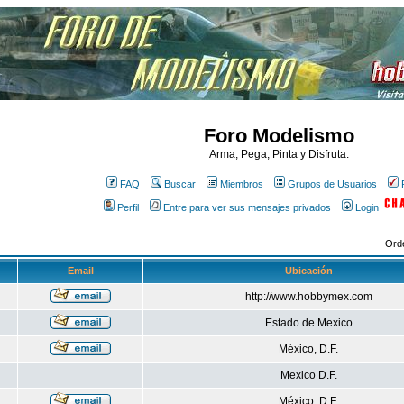
Foro Modelismo
Arma, Pega, Pinta y Disfruta.
FAQ
Buscar
Miembros
Grupos de Usuarios
Perfil
Entre para ver sus mensajes privados
Login
Ord
Email
Ubicación
http://www.hobbymex.com
Estado de Mexico
México, D.F.
Mexico D.F.
México, D.F.