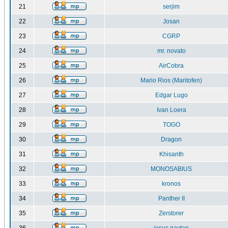
21
serjim
22
Josan
23
CGRP
24
mr. novato
25
AirCobra
26
Mario Rios (Maritofen)
27
Edgar Lugo
28
Ivan Loera
29
TOGO
30
Dragon
31
Khisanth
32
MONOSABIUS
33
kronos
34
Panther II
35
Zerstorer