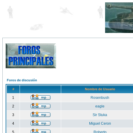
Foros de discusión
#
Nombre de Usuario
1
Rosenbush
2
eagle
3
Sir Stuka
4
Miguel Ceron
5
Roberto