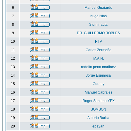
6
Manuel Guajardo
7
hugo islas
8
Stormnauta
9
DR. GUILLERMO ROBLES
10
RTV
11
Carlos Zermeño
12
M.A.N.
13
rodolfo pena martinez
14
Jorge Espinosa
15
Gurney
16
Manuel Cabrales
17
Roger Santana YEX
18
BOMBON
19
Alberto Barba
20
epayan