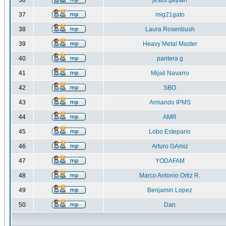
36
jesus gaytan
37
mig21gato
38
Laura Rosenbush
39
Heavy Metal Master
40
pantera g
41
Mijail Navarro
42
SBO
43
Armando IPMS
44
AMR
45
Lobo Estepario
46
Arturo GAmiz
47
YODAFAM
48
Marco Antonio Ortiz R.
49
Benjamin Lopez
50
Dan