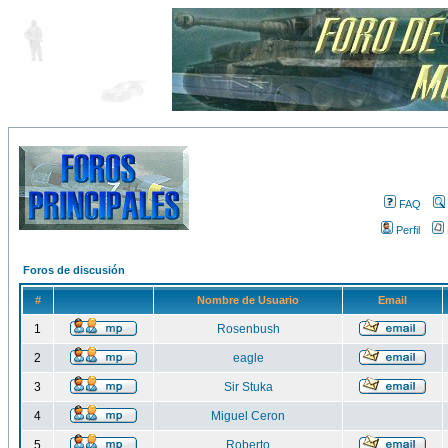
FAQ
Perfil
Foros de discusión
#
Nombre de Usuario
Email
1
Rosenbush
2
eagle
3
Sir Stuka
4
Miguel Ceron
5
Roberto