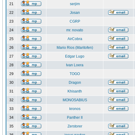
21
serjim
22
Josan
23
CGRP
24
mr. novato
25
AirCobra
26
Mario Rios (Maritofen)
27
Edgar Lugo
28
Ivan Loera
29
TOGO
30
Dragon
31
Khisanth
32
MONOSABIUS
33
kronos
34
Panther II
35
Zerstorer