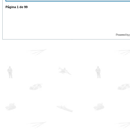
Página
1
de
99
Powered by