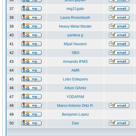
36
jesus gaytan
37
mig21gato
38
Laura Rosenbush
39
Heavy Metal Master
40
pantera g
41
Mijail Navarro
42
SBO
43
Armando IPMS
44
AMR
45
Lobo Estepario
46
Arturo GAmiz
47
YODAFAM
48
Marco Antonio Ortiz R.
49
Benjamin Lopez
50
Dan