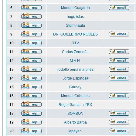
6
Manuel Guajardo
7
hugo islas
8
Stormnauta
9
DR. GUILLERMO ROBLES
10
RTV
11
Carlos Zermeño
12
M.A.N.
13
rodolfo pena martinez
14
Jorge Espinosa
15
Gurney
16
Manuel Cabrales
17
Roger Santana YEX
18
BOMBON
19
Alberto Barba
20
epayan