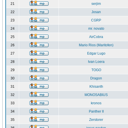
21
serjim
22
Josan
23
CGRP
24
mr. novato
25
AirCobra
26
Mario Rios (Maritofen)
27
Edgar Lugo
28
Ivan Loera
29
TOGO
30
Dragon
31
Khisanth
32
MONOSABIUS
33
kronos
34
Panther II
35
Zerstorer