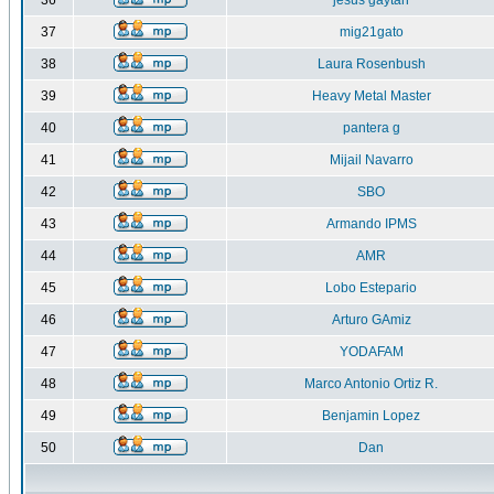
36
jesus gaytan
37
mig21gato
38
Laura Rosenbush
39
Heavy Metal Master
40
pantera g
41
Mijail Navarro
42
SBO
43
Armando IPMS
44
AMR
45
Lobo Estepario
46
Arturo GAmiz
47
YODAFAM
48
Marco Antonio Ortiz R.
49
Benjamin Lopez
50
Dan