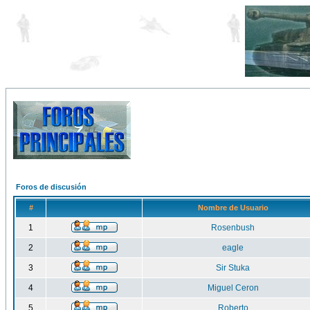
Foros de discusión
#
Nombre de Usuario
1
Rosenbush
2
eagle
3
Sir Stuka
4
Miguel Ceron
5
Roberto