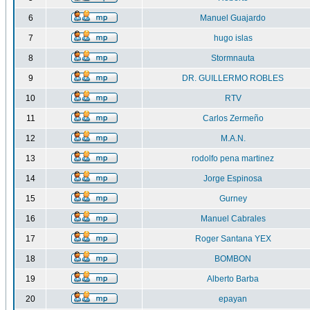
6
Manuel Guajardo
7
hugo islas
8
Stormnauta
9
DR. GUILLERMO ROBLES
10
RTV
11
Carlos Zermeño
12
M.A.N.
13
rodolfo pena martinez
14
Jorge Espinosa
15
Gurney
16
Manuel Cabrales
17
Roger Santana YEX
18
BOMBON
19
Alberto Barba
20
epayan