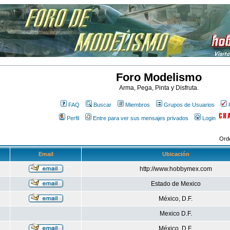
Foro Modelismo
Arma, Pega, Pinta y Disfruta.
FAQ
Buscar
Miembros
Grupos de Usuarios
Perfil
Entre para ver sus mensajes privados
Login
Ord
Email
Ubicación
http://www.hobbymex.com
Estado de Mexico
México, D.F.
Mexico D.F.
México, D.F.