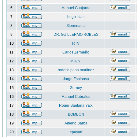
6
Manuel Guajardo
7
hugo islas
8
Stormnauta
9
DR. GUILLERMO ROBLES
10
RTV
11
Carlos Zermeño
12
M.A.N.
13
rodolfo pena martinez
14
Jorge Espinosa
15
Gurney
16
Manuel Cabrales
17
Roger Santana YEX
18
BOMBON
19
Alberto Barba
20
epayan