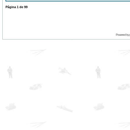
Página
1
de
99
Powered by