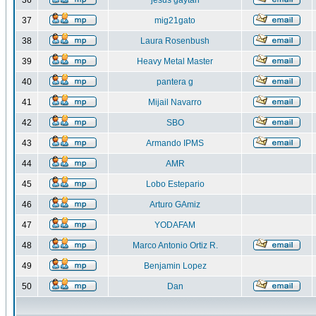
36
jesus gaytan
37
mig21gato
38
Laura Rosenbush
39
Heavy Metal Master
40
pantera g
41
Mijail Navarro
42
SBO
43
Armando IPMS
44
AMR
45
Lobo Estepario
46
Arturo GAmiz
47
YODAFAM
48
Marco Antonio Ortiz R.
49
Benjamin Lopez
50
Dan