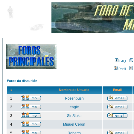
FAQ
Perfil
Foros de discusión
#
Nombre de Usuario
Email
1
Rosenbush
2
eagle
3
Sir Stuka
4
Miguel Ceron
5
Roberto