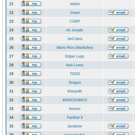
21
serjim
22
Josan
23
CGRP
24
mr. novato
25
AirCobra
26
Mario Rios (Maritofen)
27
Edgar Lugo
28
Ivan Loera
29
TOGO
30
Dragon
31
Khisanth
32
MONOSABIUS
33
kronos
34
Panther II
35
Zerstorer