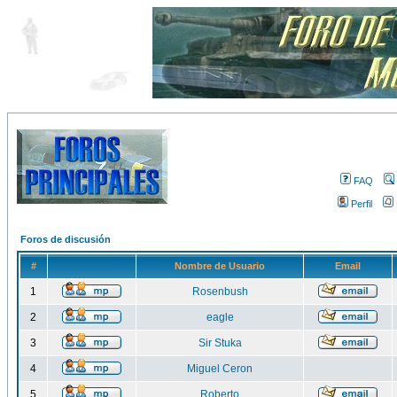
FAQ
Perfil
Foros de discusión
#
Nombre de Usuario
Email
1
Rosenbush
2
eagle
3
Sir Stuka
4
Miguel Ceron
5
Roberto