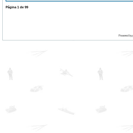
Página
1
de
99
Powered by