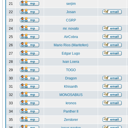
21
serjim
22
Josan
23
CGRP
24
mr. novato
25
AirCobra
26
Mario Rios (Maritofen)
27
Edgar Lugo
28
Ivan Loera
29
TOGO
30
Dragon
31
Khisanth
32
MONOSABIUS
33
kronos
34
Panther II
35
Zerstorer