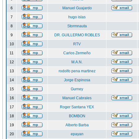
6
Manuel Guajardo
7
hugo islas
8
Stormnauta
9
DR. GUILLERMO ROBLES
10
RTV
11
Carlos Zermeño
12
M.A.N.
13
rodolfo pena martinez
14
Jorge Espinosa
15
Gurney
16
Manuel Cabrales
17
Roger Santana YEX
18
BOMBON
19
Alberto Barba
20
epayan