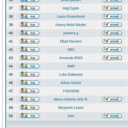
36
jesus gaytan
37
mig21gato
38
Laura Rosenbush
39
Heavy Metal Master
40
pantera g
41
Mijail Navarro
42
SBO
43
Armando IPMS
44
AMR
45
Lobo Estepario
46
Arturo GAmiz
47
YODAFAM
48
Marco Antonio Ortiz R.
49
Benjamin Lopez
50
Dan