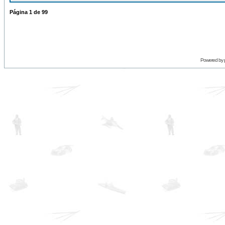
Página
1
de
99
Powered by