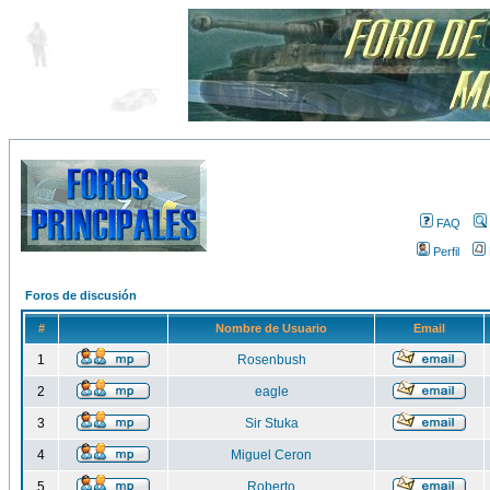
FAQ
Perfil
Foros de discusión
#
Nombre de Usuario
Email
1
Rosenbush
2
eagle
3
Sir Stuka
4
Miguel Ceron
5
Roberto