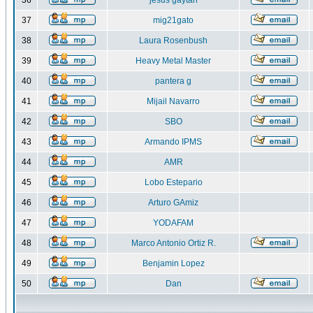
36
jesus gaytan
37
mig21gato
38
Laura Rosenbush
39
Heavy Metal Master
40
pantera g
41
Mijail Navarro
42
SBO
43
Armando IPMS
44
AMR
45
Lobo Estepario
46
Arturo GAmiz
47
YODAFAM
48
Marco Antonio Ortiz R.
49
Benjamin Lopez
50
Dan