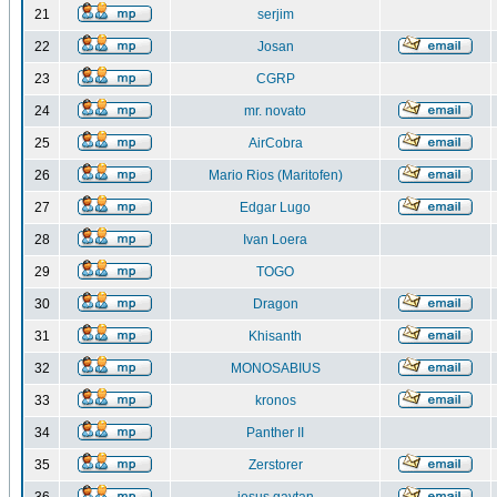
21
serjim
22
Josan
23
CGRP
24
mr. novato
25
AirCobra
26
Mario Rios (Maritofen)
27
Edgar Lugo
28
Ivan Loera
29
TOGO
30
Dragon
31
Khisanth
32
MONOSABIUS
33
kronos
34
Panther II
35
Zerstorer