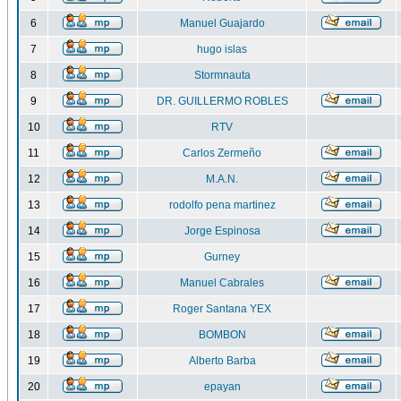
6
Manuel Guajardo
7
hugo islas
8
Stormnauta
9
DR. GUILLERMO ROBLES
10
RTV
11
Carlos Zermeño
12
M.A.N.
13
rodolfo pena martinez
14
Jorge Espinosa
15
Gurney
16
Manuel Cabrales
17
Roger Santana YEX
18
BOMBON
19
Alberto Barba
20
epayan