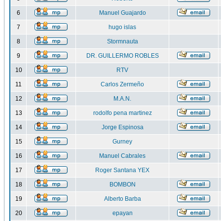
6
Manuel Guajardo
7
hugo islas
8
Stormnauta
9
DR. GUILLERMO ROBLES
10
RTV
11
Carlos Zermeño
12
M.A.N.
13
rodolfo pena martinez
14
Jorge Espinosa
15
Gurney
16
Manuel Cabrales
17
Roger Santana YEX
18
BOMBON
19
Alberto Barba
20
epayan