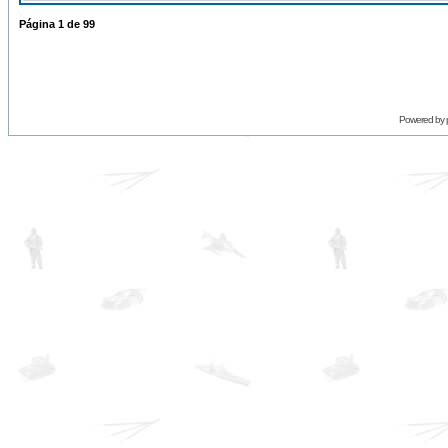
Página
1
de
99
Powered by