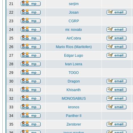
21
serjim
22
Josan
23
CGRP
24
mr. novato
25
AirCobra
26
Mario Rios (Maritofen)
27
Edgar Lugo
28
Ivan Loera
29
TOGO
30
Dragon
31
Khisanth
32
MONOSABIUS
33
kronos
34
Panther II
35
Zerstorer