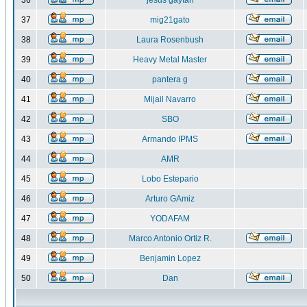
36
jesus gaytan
37
mig21gato
38
Laura Rosenbush
39
Heavy Metal Master
40
pantera g
41
Mijail Navarro
42
SBO
43
Armando IPMS
44
AMR
45
Lobo Estepario
46
Arturo GAmiz
47
YODAFAM
48
Marco Antonio Ortiz R.
49
Benjamin Lopez
50
Dan