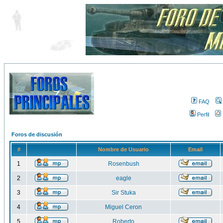
FAQ
Perfil
Foros de discusión
#
Nombre de Usuario
Email
1
Rosenbush
2
eagle
3
Sir Stuka
4
Miguel Ceron
5
Roberto