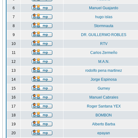
6
Manuel Guajardo
7
hugo islas
8
Stormnauta
9
DR. GUILLERMO ROBLES
10
RTV
11
Carlos Zermeño
12
M.A.N.
13
rodolfo pena martinez
14
Jorge Espinosa
15
Gurney
16
Manuel Cabrales
17
Roger Santana YEX
18
BOMBON
19
Alberto Barba
20
epayan