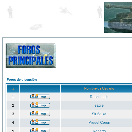
Foros de discusión
#
Nombre de Usuario
1
Rosenbush
2
eagle
3
Sir Stuka
4
Miguel Ceron
5
Roberto