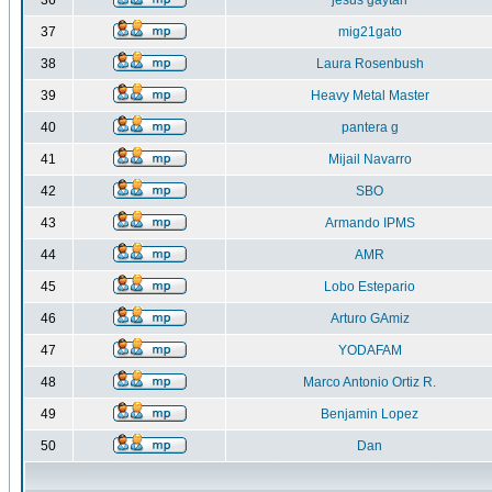
36
jesus gaytan
37
mig21gato
38
Laura Rosenbush
39
Heavy Metal Master
40
pantera g
41
Mijail Navarro
42
SBO
43
Armando IPMS
44
AMR
45
Lobo Estepario
46
Arturo GAmiz
47
YODAFAM
48
Marco Antonio Ortiz R.
49
Benjamin Lopez
50
Dan