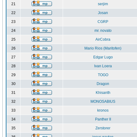
21
serjim
22
Josan
23
CGRP
24
mr. novato
25
AirCobra
26
Mario Rios (Maritofen)
27
Edgar Lugo
28
Ivan Loera
29
TOGO
30
Dragon
31
Khisanth
32
MONOSABIUS
33
kronos
34
Panther II
35
Zerstorer