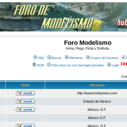
Foro Modelismo
Arma, Pega, Pinta y Disfruta.
FAQ
Buscar
Miembros
Grupos de Usuarios
Perfil
Entre para ver sus mensajes privados
Login
Ord
Email
Ubicación
http://www.hobbymex.com
Estado de Mexico
México, D.F.
Mexico D.F.
México, D.F.