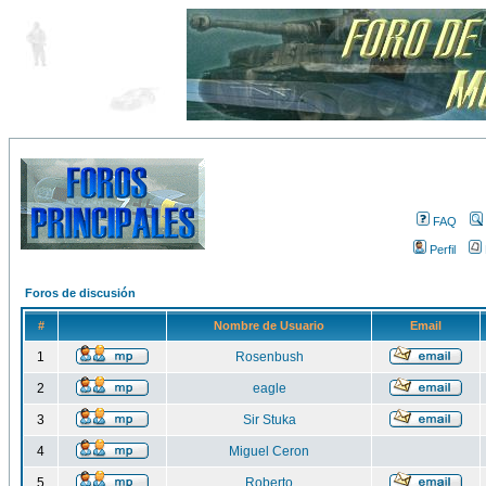
FAQ
Perfil
Foros de discusión
#
Nombre de Usuario
Email
1
Rosenbush
2
eagle
3
Sir Stuka
4
Miguel Ceron
5
Roberto