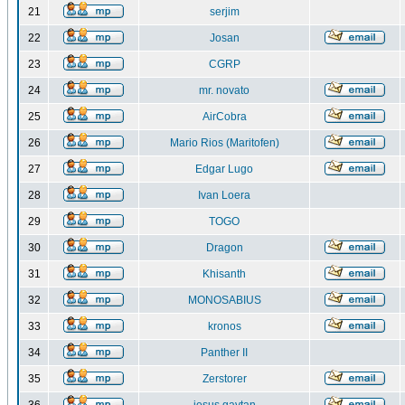
21
serjim
22
Josan
23
CGRP
24
mr. novato
25
AirCobra
26
Mario Rios (Maritofen)
27
Edgar Lugo
28
Ivan Loera
29
TOGO
30
Dragon
31
Khisanth
32
MONOSABIUS
33
kronos
34
Panther II
35
Zerstorer