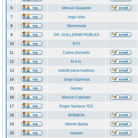
6
Manuel Guajardo
7
hugo islas
8
Stormnauta
9
DR. GUILLERMO ROBLES
10
RTV
11
Carlos Zermeño
12
M.A.N.
13
rodolfo pena martinez
14
Jorge Espinosa
15
Gurney
16
Manuel Cabrales
17
Roger Santana YEX
18
BOMBON
19
Alberto Barba
20
epayan