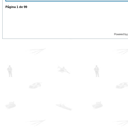
Página
1
de
99
Powered by