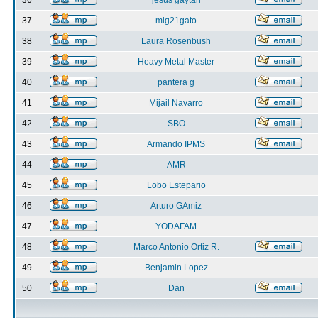
36
jesus gaytan
37
mig21gato
38
Laura Rosenbush
39
Heavy Metal Master
40
pantera g
41
Mijail Navarro
42
SBO
43
Armando IPMS
44
AMR
45
Lobo Estepario
46
Arturo GAmiz
47
YODAFAM
48
Marco Antonio Ortiz R.
49
Benjamin Lopez
50
Dan