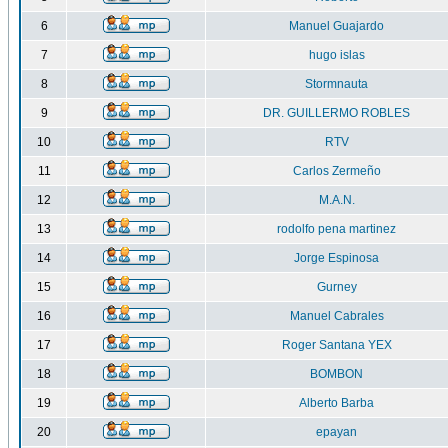
6
Manuel Guajardo
7
hugo islas
8
Stormnauta
9
DR. GUILLERMO ROBLES
10
RTV
11
Carlos Zermeño
12
M.A.N.
13
rodolfo pena martinez
14
Jorge Espinosa
15
Gurney
16
Manuel Cabrales
17
Roger Santana YEX
18
BOMBON
19
Alberto Barba
20
epayan