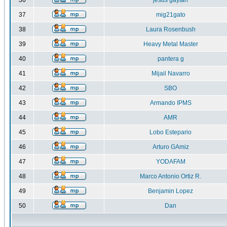
36
jesus gaytan
37
mig21gato
38
Laura Rosenbush
39
Heavy Metal Master
40
pantera g
41
Mijail Navarro
42
SBO
43
Armando IPMS
44
AMR
45
Lobo Estepario
46
Arturo GAmiz
47
YODAFAM
48
Marco Antonio Ortiz R.
49
Benjamin Lopez
50
Dan