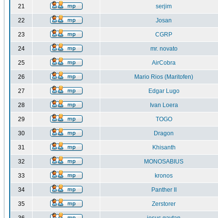
21
serjim
22
Josan
23
CGRP
24
mr. novato
25
AirCobra
26
Mario Rios (Maritofen)
27
Edgar Lugo
28
Ivan Loera
29
TOGO
30
Dragon
31
Khisanth
32
MONOSABIUS
33
kronos
34
Panther II
35
Zerstorer