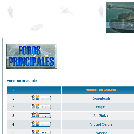
Foros de discusión
#
Nombre de Usuario
1
Rosenbush
2
eagle
3
Sir Stuka
4
Miguel Ceron
5
Roberto