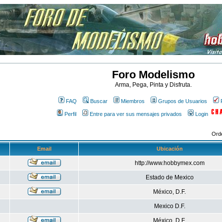
Foro Modelismo
Arma, Pega, Pinta y Disfruta.
FAQ
Buscar
Miembros
Grupos de Usuarios
Perfil
Entre para ver sus mensajes privados
Login
Ord
Email
Ubicación
http://www.hobbymex.com
Estado de Mexico
México, D.F.
Mexico D.F.
México, D.F.