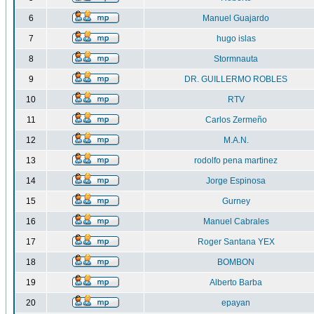
6
Manuel Guajardo
7
hugo islas
8
Stormnauta
9
DR. GUILLERMO ROBLES
10
RTV
11
Carlos Zermeño
12
M.A.N.
13
rodolfo pena martinez
14
Jorge Espinosa
15
Gurney
16
Manuel Cabrales
17
Roger Santana YEX
18
BOMBON
19
Alberto Barba
20
epayan