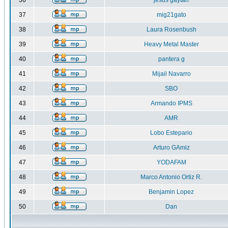
36
jesus gaytan
37
mig21gato
38
Laura Rosenbush
39
Heavy Metal Master
40
pantera g
41
Mijail Navarro
42
SBO
43
Armando IPMS
44
AMR
45
Lobo Estepario
46
Arturo GAmiz
47
YODAFAM
48
Marco Antonio Ortiz R.
49
Benjamin Lopez
50
Dan