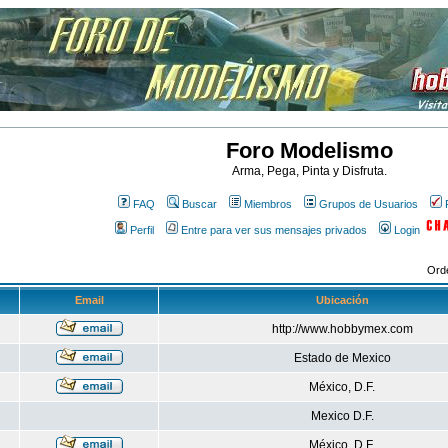
Foro Modelismo
Arma, Pega, Pinta y Disfruta.
FAQ
Buscar
Miembros
Grupos de Usuarios
Perfil
Entre para ver sus mensajes privados
Login
Ord
Email
Ubicación
http://www.hobbymex.com
Estado de Mexico
México, D.F.
Mexico D.F.
México, D.F.