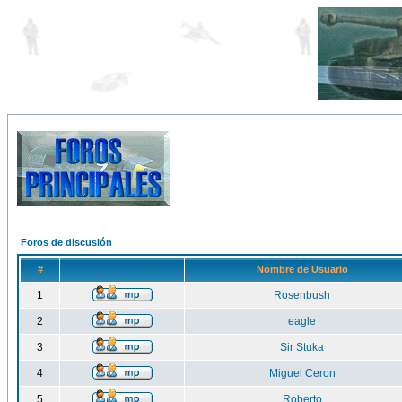
Foros de discusión
#
Nombre de Usuario
1
Rosenbush
2
eagle
3
Sir Stuka
4
Miguel Ceron
5
Roberto