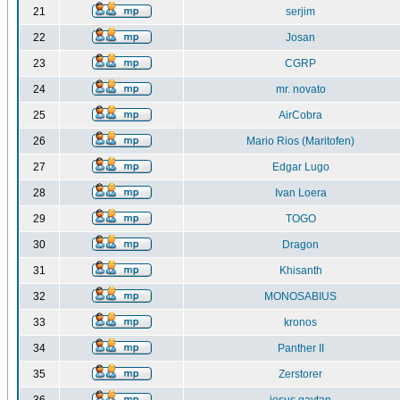
21
serjim
22
Josan
23
CGRP
24
mr. novato
25
AirCobra
26
Mario Rios (Maritofen)
27
Edgar Lugo
28
Ivan Loera
29
TOGO
30
Dragon
31
Khisanth
32
MONOSABIUS
33
kronos
34
Panther II
35
Zerstorer