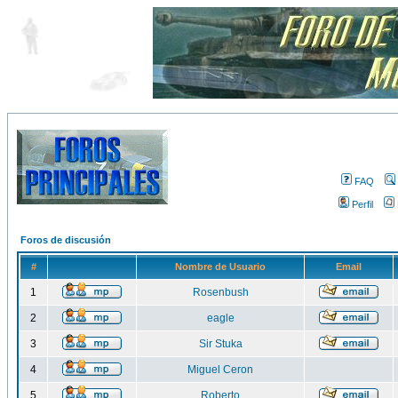
FAQ
Perfil
Foros de discusión
#
Nombre de Usuario
Email
1
Rosenbush
2
eagle
3
Sir Stuka
4
Miguel Ceron
5
Roberto