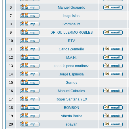
6
Manuel Guajardo
7
hugo islas
8
Stormnauta
9
DR. GUILLERMO ROBLES
10
RTV
11
Carlos Zermeño
12
M.A.N.
13
rodolfo pena martinez
14
Jorge Espinosa
15
Gurney
16
Manuel Cabrales
17
Roger Santana YEX
18
BOMBON
19
Alberto Barba
20
epayan