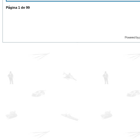
Página
1
de
99
Powered by