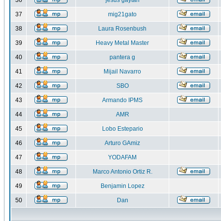
36
jesus gaytan
37
mig21gato
38
Laura Rosenbush
39
Heavy Metal Master
40
pantera g
41
Mijail Navarro
42
SBO
43
Armando IPMS
44
AMR
45
Lobo Estepario
46
Arturo GAmiz
47
YODAFAM
48
Marco Antonio Ortiz R.
49
Benjamin Lopez
50
Dan