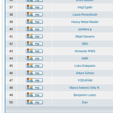
36
jesus gaytan
37
mig21gato
38
Laura Rosenbush
39
Heavy Metal Master
40
pantera g
41
Mijail Navarro
42
SBO
43
Armando IPMS
44
AMR
45
Lobo Estepario
46
Arturo GAmiz
47
YODAFAM
48
Marco Antonio Ortiz R.
49
Benjamin Lopez
50
Dan