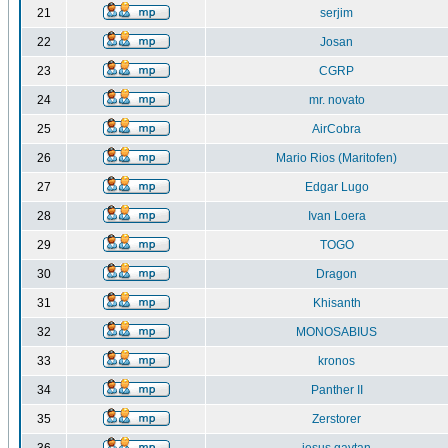
21
serjim
22
Josan
23
CGRP
24
mr. novato
25
AirCobra
26
Mario Rios (Maritofen)
27
Edgar Lugo
28
Ivan Loera
29
TOGO
30
Dragon
31
Khisanth
32
MONOSABIUS
33
kronos
34
Panther II
35
Zerstorer