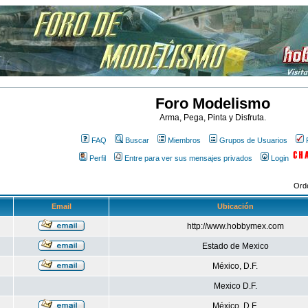
Foro Modelismo
Arma, Pega, Pinta y Disfruta.
FAQ
Buscar
Miembros
Grupos de Usuarios
Perfil
Entre para ver sus mensajes privados
Login
Ord
Email
Ubicación
http://www.hobbymex.com
Estado de Mexico
México, D.F.
Mexico D.F.
México, D.F.