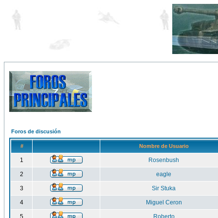
Foros de discusión
#
Nombre de Usuario
1
Rosenbush
2
eagle
3
Sir Stuka
4
Miguel Ceron
5
Roberto