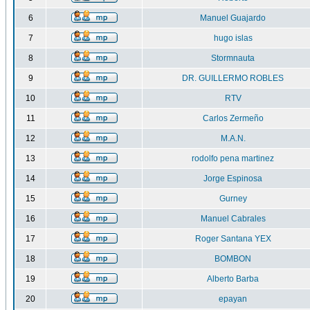
6
Manuel Guajardo
7
hugo islas
8
Stormnauta
9
DR. GUILLERMO ROBLES
10
RTV
11
Carlos Zermeño
12
M.A.N.
13
rodolfo pena martinez
14
Jorge Espinosa
15
Gurney
16
Manuel Cabrales
17
Roger Santana YEX
18
BOMBON
19
Alberto Barba
20
epayan