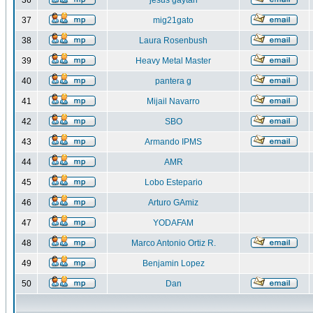
36
jesus gaytan
37
mig21gato
38
Laura Rosenbush
39
Heavy Metal Master
40
pantera g
41
Mijail Navarro
42
SBO
43
Armando IPMS
44
AMR
45
Lobo Estepario
46
Arturo GAmiz
47
YODAFAM
48
Marco Antonio Ortiz R.
49
Benjamin Lopez
50
Dan