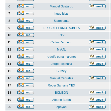
6
Manuel Guajardo
7
hugo islas
8
Stormnauta
9
DR. GUILLERMO ROBLES
10
RTV
11
Carlos Zermeño
12
M.A.N.
13
rodolfo pena martinez
14
Jorge Espinosa
15
Gurney
16
Manuel Cabrales
17
Roger Santana YEX
18
BOMBON
19
Alberto Barba
20
epayan