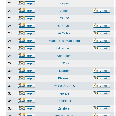
21
serjim
22
Josan
23
CGRP
24
mr. novato
25
AirCobra
26
Mario Rios (Maritofen)
27
Edgar Lugo
28
Ivan Loera
29
TOGO
30
Dragon
31
Khisanth
32
MONOSABIUS
33
kronos
34
Panther II
35
Zerstorer