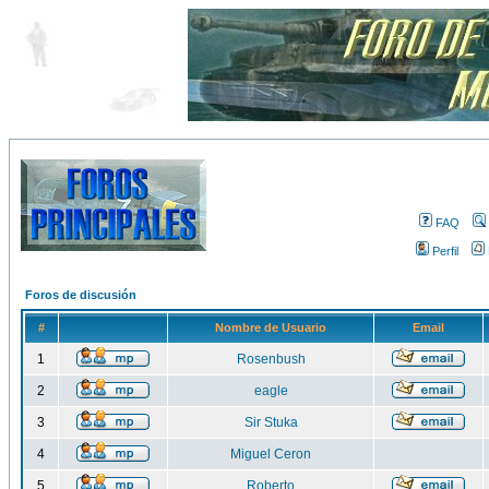
FAQ
Perfil
Foros de discusión
#
Nombre de Usuario
Email
1
Rosenbush
2
eagle
3
Sir Stuka
4
Miguel Ceron
5
Roberto