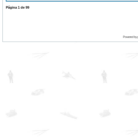
Página
1
de
99
Powered by