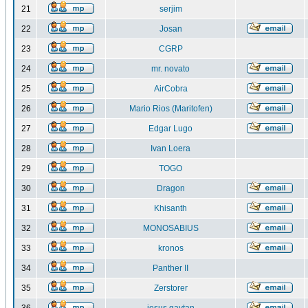
21
serjim
22
Josan
23
CGRP
24
mr. novato
25
AirCobra
26
Mario Rios (Maritofen)
27
Edgar Lugo
28
Ivan Loera
29
TOGO
30
Dragon
31
Khisanth
32
MONOSABIUS
33
kronos
34
Panther II
35
Zerstorer