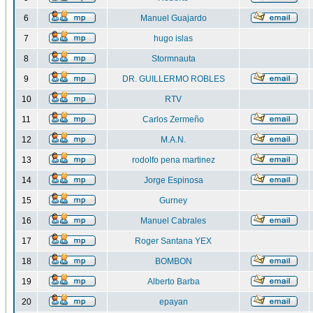
6
Manuel Guajardo
7
hugo islas
8
Stormnauta
9
DR. GUILLERMO ROBLES
10
RTV
11
Carlos Zermeño
12
M.A.N.
13
rodolfo pena martinez
14
Jorge Espinosa
15
Gurney
16
Manuel Cabrales
17
Roger Santana YEX
18
BOMBON
19
Alberto Barba
20
epayan