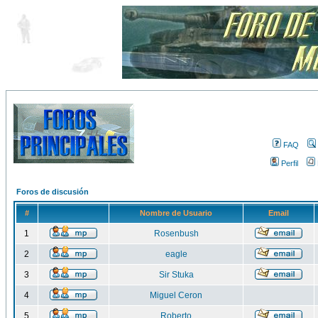
FAQ
Perfil
Foros de discusión
#
Nombre de Usuario
Email
1
Rosenbush
2
eagle
3
Sir Stuka
4
Miguel Ceron
5
Roberto