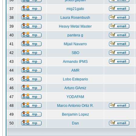
36
jesus gaytan
37
mig21gato
38
Laura Rosenbush
39
Heavy Metal Master
40
pantera g
41
Mijail Navarro
42
SBO
43
Armando IPMS
44
AMR
45
Lobo Estepario
46
Arturo GAmiz
47
YODAFAM
48
Marco Antonio Ortiz R.
49
Benjamin Lopez
50
Dan