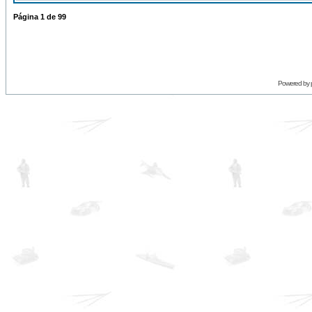
Página
1
de
99
Powered by