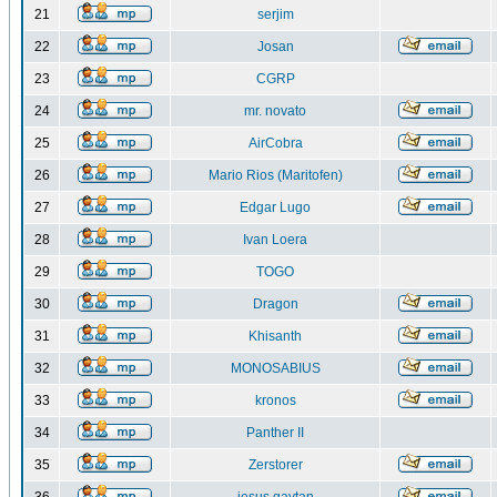
21
serjim
22
Josan
23
CGRP
24
mr. novato
25
AirCobra
26
Mario Rios (Maritofen)
27
Edgar Lugo
28
Ivan Loera
29
TOGO
30
Dragon
31
Khisanth
32
MONOSABIUS
33
kronos
34
Panther II
35
Zerstorer