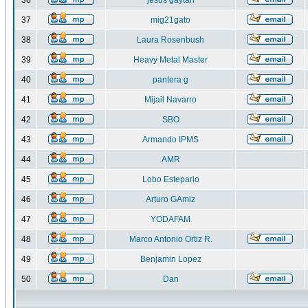
36
jesus gaytan
37
mig21gato
38
Laura Rosenbush
39
Heavy Metal Master
40
pantera g
41
Mijail Navarro
42
SBO
43
Armando IPMS
44
AMR
45
Lobo Estepario
46
Arturo GAmiz
47
YODAFAM
48
Marco Antonio Ortiz R.
49
Benjamin Lopez
50
Dan