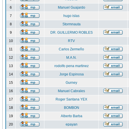
6
Manuel Guajardo
7
hugo islas
8
Stormnauta
9
DR. GUILLERMO ROBLES
10
RTV
11
Carlos Zermeño
12
M.A.N.
13
rodolfo pena martinez
14
Jorge Espinosa
15
Gurney
16
Manuel Cabrales
17
Roger Santana YEX
18
BOMBON
19
Alberto Barba
20
epayan