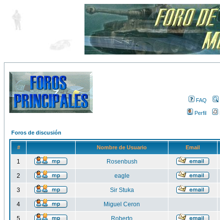
FAQ
Perfil
Foros de discusión
#
Nombre de Usuario
Email
1
Rosenbush
2
eagle
3
Sir Stuka
4
Miguel Ceron
5
Roberto