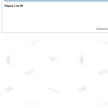
Página
1
de
99
Powered by