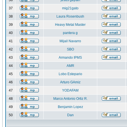
36
jesus gaytan
37
mig21gato
38
Laura Rosenbush
39
Heavy Metal Master
40
pantera g
41
Mijail Navarro
42
SBO
43
Armando IPMS
44
AMR
45
Lobo Estepario
46
Arturo GAmiz
47
YODAFAM
48
Marco Antonio Ortiz R.
49
Benjamin Lopez
50
Dan