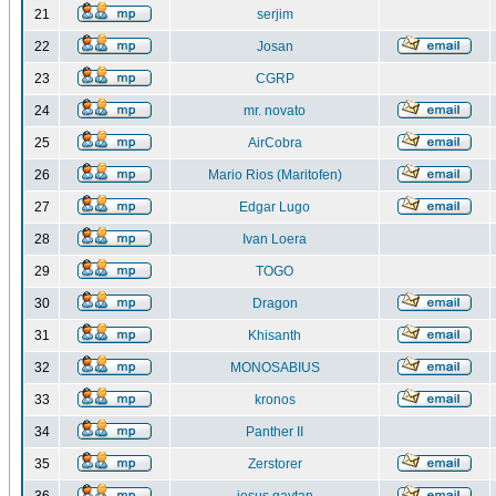
21
serjim
22
Josan
23
CGRP
24
mr. novato
25
AirCobra
26
Mario Rios (Maritofen)
27
Edgar Lugo
28
Ivan Loera
29
TOGO
30
Dragon
31
Khisanth
32
MONOSABIUS
33
kronos
34
Panther II
35
Zerstorer