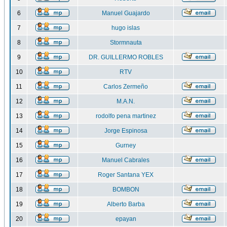
6
Manuel Guajardo
7
hugo islas
8
Stormnauta
9
DR. GUILLERMO ROBLES
10
RTV
11
Carlos Zermeño
12
M.A.N.
13
rodolfo pena martinez
14
Jorge Espinosa
15
Gurney
16
Manuel Cabrales
17
Roger Santana YEX
18
BOMBON
19
Alberto Barba
20
epayan