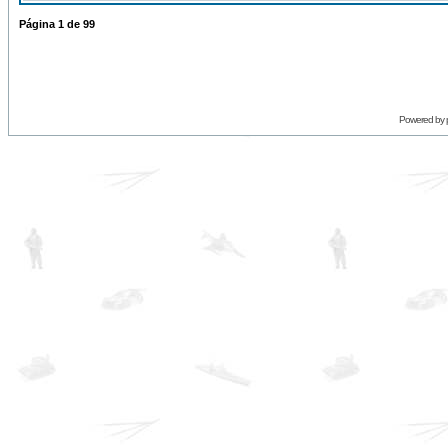
Página
1
de
99
Powered by