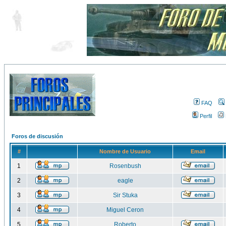
FAQ
Perfil
Foros de discusión
#
Nombre de Usuario
Email
1
Rosenbush
2
eagle
3
Sir Stuka
4
Miguel Ceron
5
Roberto