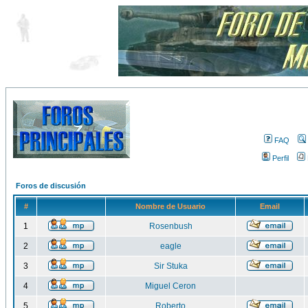
FAQ
Perfil
Foros de discusión
#
Nombre de Usuario
Email
1
Rosenbush
2
eagle
3
Sir Stuka
4
Miguel Ceron
5
Roberto