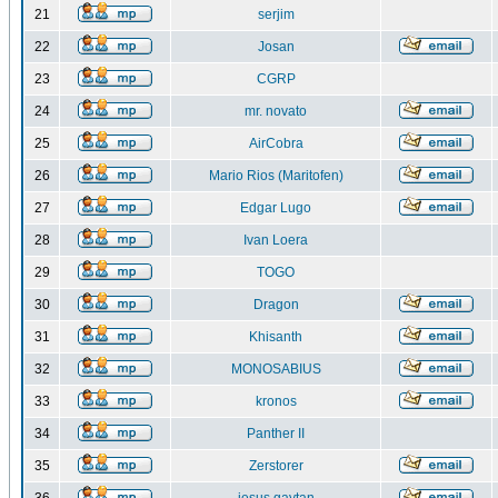
21
serjim
22
Josan
23
CGRP
24
mr. novato
25
AirCobra
26
Mario Rios (Maritofen)
27
Edgar Lugo
28
Ivan Loera
29
TOGO
30
Dragon
31
Khisanth
32
MONOSABIUS
33
kronos
34
Panther II
35
Zerstorer