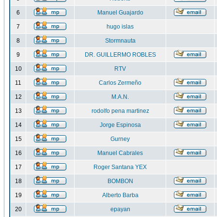
6
Manuel Guajardo
7
hugo islas
8
Stormnauta
9
DR. GUILLERMO ROBLES
10
RTV
11
Carlos Zermeño
12
M.A.N.
13
rodolfo pena martinez
14
Jorge Espinosa
15
Gurney
16
Manuel Cabrales
17
Roger Santana YEX
18
BOMBON
19
Alberto Barba
20
epayan