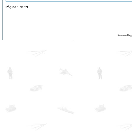
Página
1
de
99
Powered by