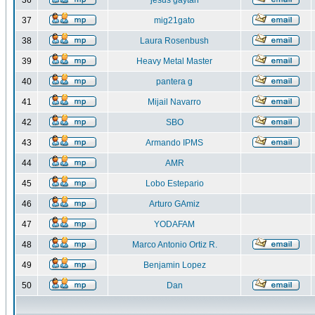
36
jesus gaytan
37
mig21gato
38
Laura Rosenbush
39
Heavy Metal Master
40
pantera g
41
Mijail Navarro
42
SBO
43
Armando IPMS
44
AMR
45
Lobo Estepario
46
Arturo GAmiz
47
YODAFAM
48
Marco Antonio Ortiz R.
49
Benjamin Lopez
50
Dan