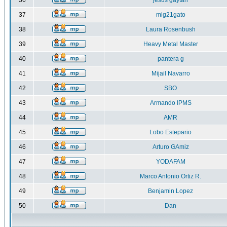
36
jesus gaytan
37
mig21gato
38
Laura Rosenbush
39
Heavy Metal Master
40
pantera g
41
Mijail Navarro
42
SBO
43
Armando IPMS
44
AMR
45
Lobo Estepario
46
Arturo GAmiz
47
YODAFAM
48
Marco Antonio Ortiz R.
49
Benjamin Lopez
50
Dan