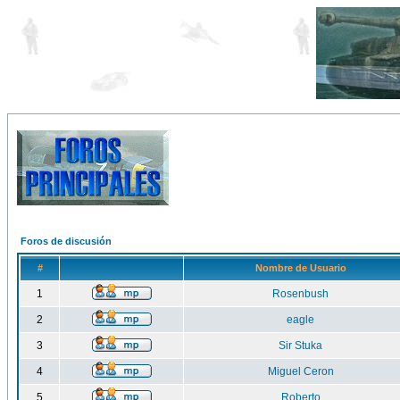
Foros de discusión
#
Nombre de Usuario
1
Rosenbush
2
eagle
3
Sir Stuka
4
Miguel Ceron
5
Roberto