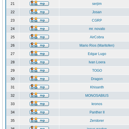
21
serjim
22
Josan
23
CGRP
24
mr. novato
25
AirCobra
26
Mario Rios (Maritofen)
27
Edgar Lugo
28
Ivan Loera
29
TOGO
30
Dragon
31
Khisanth
32
MONOSABIUS
33
kronos
34
Panther II
35
Zerstorer