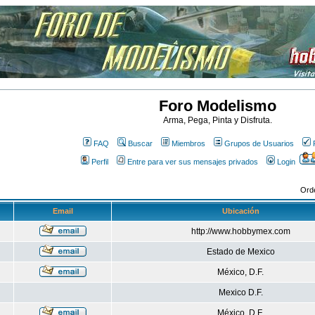
Foro Modelismo
Arma, Pega, Pinta y Disfruta.
FAQ
Buscar
Miembros
Grupos de Usuarios
Perfil
Entre para ver sus mensajes privados
Login
Ord
Email
Ubicación
http://www.hobbymex.com
Estado de Mexico
México, D.F.
Mexico D.F.
México, D.F.