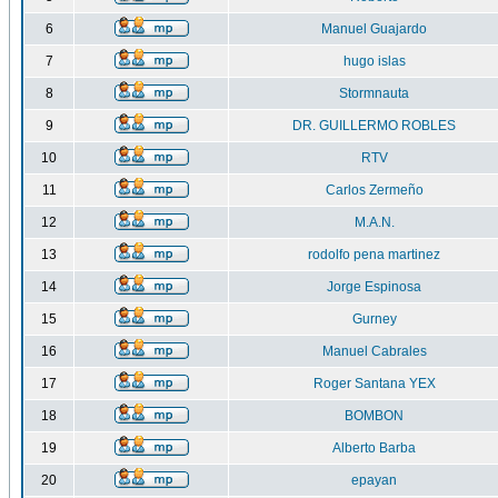
6
Manuel Guajardo
7
hugo islas
8
Stormnauta
9
DR. GUILLERMO ROBLES
10
RTV
11
Carlos Zermeño
12
M.A.N.
13
rodolfo pena martinez
14
Jorge Espinosa
15
Gurney
16
Manuel Cabrales
17
Roger Santana YEX
18
BOMBON
19
Alberto Barba
20
epayan