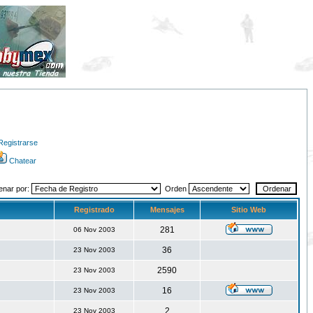
Registrarse
Chatear
enar por:
Orden
Registrado
Mensajes
Sitio Web
281
06 Nov 2003
36
23 Nov 2003
2590
23 Nov 2003
16
23 Nov 2003
2
23 Nov 2003