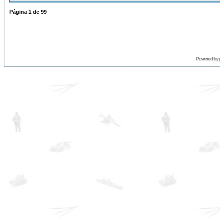
Página
1
de
99
Powered by