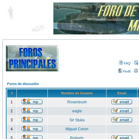
FAQ
Perfil
Foros de discusión
#
Nombre de Usuario
Email
1
Rosenbush
2
eagle
3
Sir Stuka
4
Miguel Ceron
5
Roberto