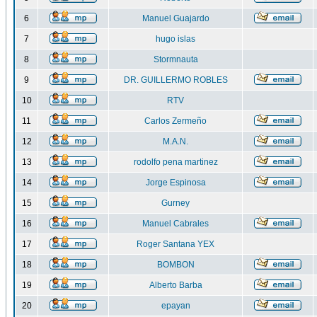
6
Manuel Guajardo
7
hugo islas
8
Stormnauta
9
DR. GUILLERMO ROBLES
10
RTV
11
Carlos Zermeño
12
M.A.N.
13
rodolfo pena martinez
14
Jorge Espinosa
15
Gurney
16
Manuel Cabrales
17
Roger Santana YEX
18
BOMBON
19
Alberto Barba
20
epayan