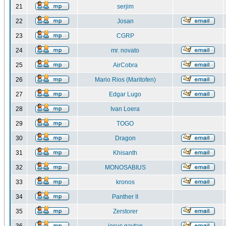
21
serjim
22
Josan
23
CGRP
24
mr. novato
25
AirCobra
26
Mario Rios (Maritofen)
27
Edgar Lugo
28
Ivan Loera
29
TOGO
30
Dragon
31
Khisanth
32
MONOSABIUS
33
kronos
34
Panther II
35
Zerstorer