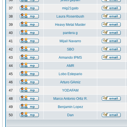
36
jesus gaytan
37
mig21gato
38
Laura Rosenbush
39
Heavy Metal Master
40
pantera g
41
Mijail Navarro
42
SBO
43
Armando IPMS
44
AMR
45
Lobo Estepario
46
Arturo GAmiz
47
YODAFAM
48
Marco Antonio Ortiz R.
49
Benjamin Lopez
50
Dan