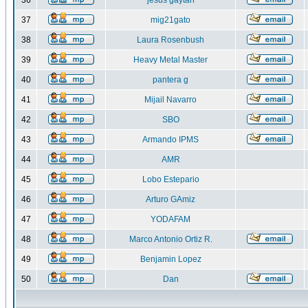
36
jesus gaytan
37
mig21gato
38
Laura Rosenbush
39
Heavy Metal Master
40
pantera g
41
Mijail Navarro
42
SBO
43
Armando IPMS
44
AMR
45
Lobo Estepario
46
Arturo GAmiz
47
YODAFAM
48
Marco Antonio Ortiz R.
49
Benjamin Lopez
50
Dan