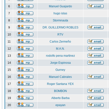
6
Manuel Guajardo
7
hugo islas
8
Stormnauta
9
DR. GUILLERMO ROBLES
10
RTV
11
Carlos Zermeño
12
M.A.N.
13
rodolfo pena martinez
14
Jorge Espinosa
15
Gurney
16
Manuel Cabrales
17
Roger Santana YEX
18
BOMBON
19
Alberto Barba
20
epayan