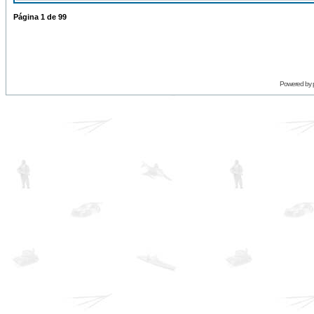
Página
1
de
99
Powered by