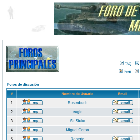
FAQ
Perfil
Foros de discusión
#
Nombre de Usuario
Email
1
Rosenbush
2
eagle
3
Sir Stuka
4
Miguel Ceron
5
Roberto