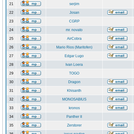
21
serjim
22
Josan
23
CGRP
24
mr. novato
25
AirCobra
26
Mario Rios (Maritofen)
27
Edgar Lugo
28
Ivan Loera
29
TOGO
30
Dragon
31
Khisanth
32
MONOSABIUS
33
kronos
34
Panther II
35
Zerstorer