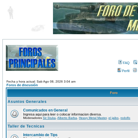
FAQ
Perfil
Fecha y hora actual: Sab Ago 08, 2026 3:04 am
Foros de discusión
Foro
Asuntos Generales
Comunicados en General
Ingresa aqui para leer o colocar informacion diversa.
Moderadores
Sir Stuka
,
Alberto Barba
,
Heavy Metal Master
,
el jaibo
,
rodolfo
Taller de Tecnicas
Intercambio de Tips