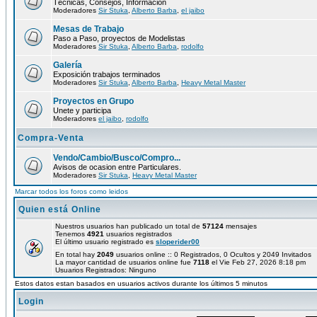
Técnicas, Consejos, Información
Moderadores
Sir Stuka
,
Alberto Barba
,
el jaibo
Mesas de Trabajo
Paso a Paso, proyectos de Modelistas
Moderadores
Sir Stuka
,
Alberto Barba
,
rodolfo
Galería
Exposición trabajos terminados
Moderadores
Sir Stuka
,
Alberto Barba
,
Heavy Metal Master
Proyectos en Grupo
Unete y participa
Moderadores
el jaibo
,
rodolfo
Compra-Venta
Vendo/Cambio/Busco/Compro...
Avisos de ocasion entre Particulares.
Moderadores
Sir Stuka
,
Heavy Metal Master
Marcar todos los foros como leidos
Quien está Online
Nuestros usuarios han publicado un total de
57124
mensajes
Tenemos
4921
usuarios registrados
El último usuario registrado es
sloperider00
En total hay
2049
usuarios online :: 0 Registrados, 0 Ocultos y 2049 Invitados
La mayor cantidad de usuarios online fue
7118
el Vie Feb 27, 2026 8:18 pm
Usuarios Registrados: Ninguno
Estos datos estan basados en usuarios activos durante los últimos 5 minutos
Login