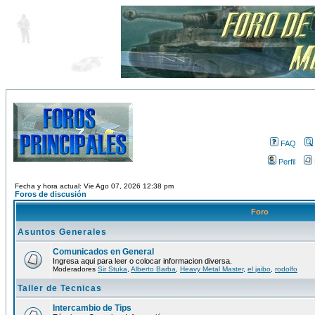
FAQ
Perfil
Fecha y hora actual: Vie Ago 07, 2026 12:38 pm
Foros de discusión
Foro
Asuntos Generales
Comunicados en General
Ingresa aqui para leer o colocar informacion diversa.
Moderadores
Sir Stuka
,
Alberto Barba
,
Heavy Metal Master
,
el jaibo
,
rodolfo
Taller de Tecnicas
Intercambio de Tips