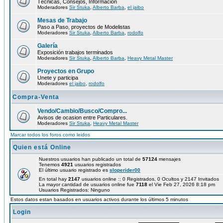
Técnicas, Consejos, Información
Moderadores
Sir Stuka
,
Alberto Barba
,
el jaibo
Mesas de Trabajo
Paso a Paso, proyectos de Modelistas
Moderadores
Sir Stuka
,
Alberto Barba
,
rodolfo
Galería
Exposición trabajos terminados
Moderadores
Sir Stuka
,
Alberto Barba
,
Heavy Metal Master
Proyectos en Grupo
Unete y participa
Moderadores
el jaibo
,
rodolfo
Compra-Venta
Vendo/Cambio/Busco/Compro...
Avisos de ocasion entre Particulares.
Moderadores
Sir Stuka
,
Heavy Metal Master
Marcar todos los foros como leidos
Quien está Online
Nuestros usuarios han publicado un total de
57124
mensajes
Tenemos
4921
usuarios registrados
El último usuario registrado es
sloperider00
En total hay
2147
usuarios online :: 0 Registrados, 0 Ocultos y 2147 Invitados
La mayor cantidad de usuarios online fue
7118
el Vie Feb 27, 2026 8:18 pm
Usuarios Registrados: Ninguno
Estos datos estan basados en usuarios activos durante los últimos 5 minutos
Login