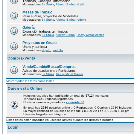
Técnicas, Consejos, Información
Moderadores
Sir Stuka
,
Alberto Barba
,
el jaibo
Mesas de Trabajo
Paso a Paso, proyectos de Modelistas
Moderadores
Sir Stuka
,
Alberto Barba
,
rodolfo
Galería
Exposición trabajos terminados
Moderadores
Sir Stuka
,
Alberto Barba
,
Heavy Metal Master
Proyectos en Grupo
Unete y participa
Moderadores
el jaibo
,
rodolfo
Compra-Venta
Vendo/Cambio/Busco/Compro...
Avisos de ocasion entre Particulares.
Moderadores
Sir Stuka
,
Heavy Metal Master
Marcar todos los foros como leidos
Quien está Online
Nuestros usuarios han publicado un total de
57124
mensajes
Tenemos
4921
usuarios registrados
El último usuario registrado es
sloperider00
En total hay
2580
usuarios online :: 0 Registrados, 0 Ocultos y 2580 Invitados
La mayor cantidad de usuarios online fue
7118
el Vie Feb 27, 2026 8:18 pm
Usuarios Registrados: Ninguno
Estos datos estan basados en usuarios activos durante los últimos 5 minutos
Login