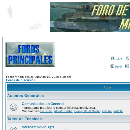
FAQ
Perfil
Fecha y hora actual: Lun Ago 10, 2026 6:28 am
Foros de discusión
Foro
Asuntos Generales
Comunicados en General
Ingresa aqui para leer o colocar informacion diversa.
Moderadores
Sir Stuka
,
Alberto Barba
,
Heavy Metal Master
,
el jaibo
,
rodolfo
Taller de Tecnicas
Intercambio de Tips