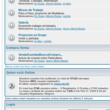
Técnicas, Consejos, Información
Moderadores
Sir Stuka
,
Alberto Barba
,
el jaibo
Mesas de Trabajo
Paso a Paso, proyectos de Modelistas
Moderadores
Sir Stuka
,
Alberto Barba
,
rodolfo
Galería
Exposición trabajos terminados
Moderadores
Sir Stuka
,
Alberto Barba
,
Heavy Metal Master
Proyectos en Grupo
Unete y participa
Moderadores
el jaibo
,
rodolfo
Compra-Venta
Vendo/Cambio/Busco/Compro...
Avisos de ocasion entre Particulares.
Moderadores
Sir Stuka
,
Heavy Metal Master
Marcar todos los foros como leidos
Quien está Online
Nuestros usuarios han publicado un total de
57124
mensajes
Tenemos
4921
usuarios registrados
El último usuario registrado es
sloperider00
En total hay
2746
usuarios online :: 0 Registrados, 0 Ocultos y 2746 Invitados
La mayor cantidad de usuarios online fue
7118
el Vie Feb 27, 2026 8:18 pm
Usuarios Registrados: Ninguno
Estos datos estan basados en usuarios activos durante los últimos 5 minutos
Login