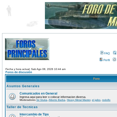
FAQ
Perfil
Fecha y hora actual: Sab Ago 08, 2026 10:44 am
Foros de discusión
Foro
Asuntos Generales
Comunicados en General
Ingresa aqui para leer o colocar informacion diversa.
Moderadores
Sir Stuka
,
Alberto Barba
,
Heavy Metal Master
,
el jaibo
,
rodolfo
Taller de Tecnicas
Intercambio de Tips