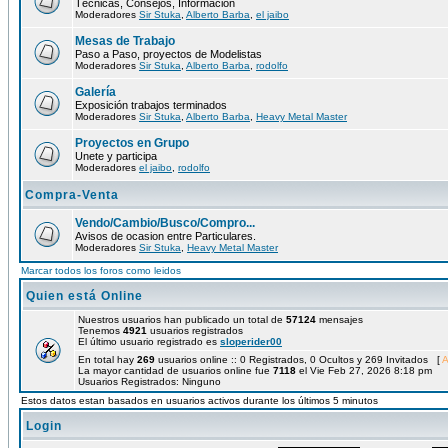
Técnicas, Consejos, Información
Moderadores
Sir Stuka
,
Alberto Barba
,
el jaibo
Mesas de Trabajo
Paso a Paso, proyectos de Modelistas
Moderadores
Sir Stuka
,
Alberto Barba
,
rodolfo
Galería
Exposición trabajos terminados
Moderadores
Sir Stuka
,
Alberto Barba
,
Heavy Metal Master
Proyectos en Grupo
Unete y participa
Moderadores
el jaibo
,
rodolfo
Compra-Venta
Vendo/Cambio/Busco/Compro...
Avisos de ocasion entre Particulares.
Moderadores
Sir Stuka
,
Heavy Metal Master
Marcar todos los foros como leidos
Quien está Online
Nuestros usuarios han publicado un total de
57124
mensajes
Tenemos
4921
usuarios registrados
El último usuario registrado es
sloperider00
En total hay
269
usuarios online :: 0 Registrados, 0 Ocultos y 269 Invitados [
A
La mayor cantidad de usuarios online fue
7118
el Vie Feb 27, 2026 8:18 pm
Usuarios Registrados: Ninguno
Estos datos estan basados en usuarios activos durante los últimos 5 minutos
Login