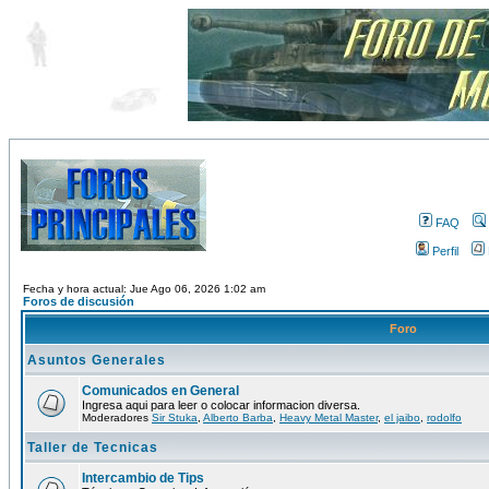
FAQ
Perfil
Fecha y hora actual: Jue Ago 06, 2026 1:02 am
Foros de discusión
Foro
Asuntos Generales
Comunicados en General
Ingresa aqui para leer o colocar informacion diversa.
Moderadores
Sir Stuka
,
Alberto Barba
,
Heavy Metal Master
,
el jaibo
,
rodolfo
Taller de Tecnicas
Intercambio de Tips