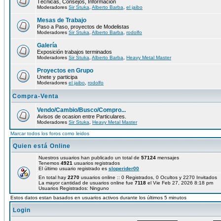
Técnicas, Consejos, Información
Moderadores
Sir Stuka
,
Alberto Barba
,
el jaibo
Mesas de Trabajo
Paso a Paso, proyectos de Modelistas
Moderadores
Sir Stuka
,
Alberto Barba
,
rodolfo
Galería
Exposición trabajos terminados
Moderadores
Sir Stuka
,
Alberto Barba
,
Heavy Metal Master
Proyectos en Grupo
Unete y participa
Moderadores
el jaibo
,
rodolfo
Compra-Venta
Vendo/Cambio/Busco/Compro...
Avisos de ocasion entre Particulares.
Moderadores
Sir Stuka
,
Heavy Metal Master
Marcar todos los foros como leidos
Quien está Online
Nuestros usuarios han publicado un total de
57124
mensajes
Tenemos
4921
usuarios registrados
El último usuario registrado es
sloperider00
En total hay
2270
usuarios online :: 0 Registrados, 0 Ocultos y 2270 Invitados
La mayor cantidad de usuarios online fue
7118
el Vie Feb 27, 2026 8:18 pm
Usuarios Registrados: Ninguno
Estos datos estan basados en usuarios activos durante los últimos 5 minutos
Login