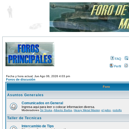
FAQ
Perfil
Fecha y hora actual: Jue Ago 06, 2026 4:03 pm
Foros de discusión
Foro
Asuntos Generales
Comunicados en General
Ingresa aqui para leer o colocar informacion diversa.
Moderadores
Sir Stuka
,
Alberto Barba
,
Heavy Metal Master
,
el jaibo
,
rodolfo
Taller de Tecnicas
Intercambio de Tips