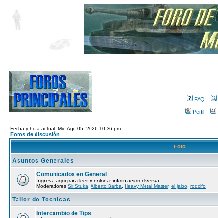
FAQ
Perfil
Fecha y hora actual: Mie Ago 05, 2026 10:36 pm
Foros de discusión
Foro
Asuntos Generales
Comunicados en General
Ingresa aqui para leer o colocar informacion diversa.
Moderadores
Sir Stuka
,
Alberto Barba
,
Heavy Metal Master
,
el jaibo
,
rodolfo
Taller de Tecnicas
Intercambio de Tips