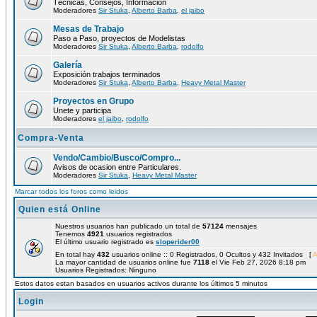
Técnicas, Consejos, Información
Moderadores
Sir Stuka
,
Alberto Barba
,
el jaibo
Mesas de Trabajo
Paso a Paso, proyectos de Modelistas
Moderadores
Sir Stuka
,
Alberto Barba
,
rodolfo
Galería
Exposición trabajos terminados
Moderadores
Sir Stuka
,
Alberto Barba
,
Heavy Metal Master
Proyectos en Grupo
Unete y participa
Moderadores
el jaibo
,
rodolfo
Compra-Venta
Vendo/Cambio/Busco/Compro...
Avisos de ocasion entre Particulares.
Moderadores
Sir Stuka
,
Heavy Metal Master
Marcar todos los foros como leidos
Quien está Online
Nuestros usuarios han publicado un total de
57124
mensajes
Tenemos
4921
usuarios registrados
El último usuario registrado es
sloperider00
En total hay
432
usuarios online :: 0 Registrados, 0 Ocultos y 432 Invitados [
A
La mayor cantidad de usuarios online fue
7118
el Vie Feb 27, 2026 8:18 pm
Usuarios Registrados: Ninguno
Estos datos estan basados en usuarios activos durante los últimos 5 minutos
Login