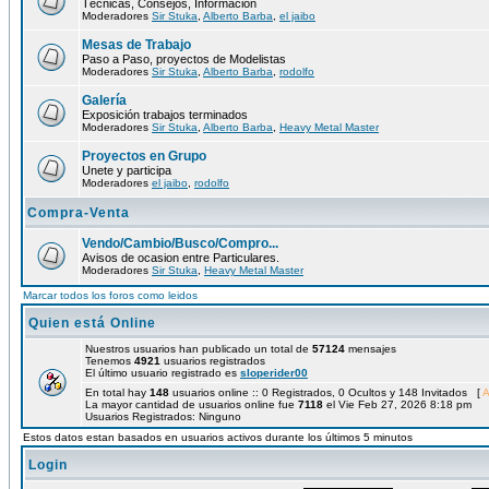
Técnicas, Consejos, Información
Moderadores
Sir Stuka
,
Alberto Barba
,
el jaibo
Mesas de Trabajo
Paso a Paso, proyectos de Modelistas
Moderadores
Sir Stuka
,
Alberto Barba
,
rodolfo
Galería
Exposición trabajos terminados
Moderadores
Sir Stuka
,
Alberto Barba
,
Heavy Metal Master
Proyectos en Grupo
Unete y participa
Moderadores
el jaibo
,
rodolfo
Compra-Venta
Vendo/Cambio/Busco/Compro...
Avisos de ocasion entre Particulares.
Moderadores
Sir Stuka
,
Heavy Metal Master
Marcar todos los foros como leidos
Quien está Online
Nuestros usuarios han publicado un total de
57124
mensajes
Tenemos
4921
usuarios registrados
El último usuario registrado es
sloperider00
En total hay
148
usuarios online :: 0 Registrados, 0 Ocultos y 148 Invitados [
A
La mayor cantidad de usuarios online fue
7118
el Vie Feb 27, 2026 8:18 pm
Usuarios Registrados: Ninguno
Estos datos estan basados en usuarios activos durante los últimos 5 minutos
Login