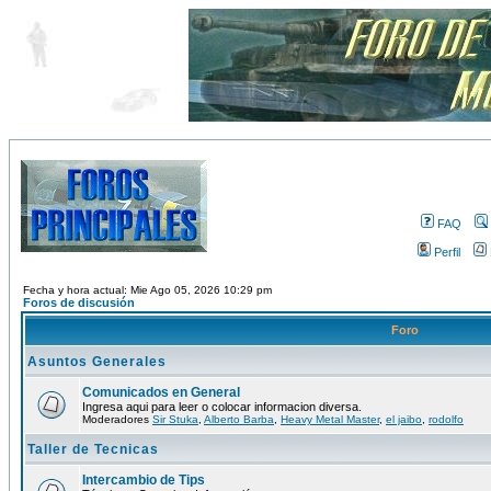
FAQ
Perfil
Fecha y hora actual: Mie Ago 05, 2026 10:29 pm
Foros de discusión
Foro
Asuntos Generales
Comunicados en General
Ingresa aqui para leer o colocar informacion diversa.
Moderadores
Sir Stuka
,
Alberto Barba
,
Heavy Metal Master
,
el jaibo
,
rodolfo
Taller de Tecnicas
Intercambio de Tips