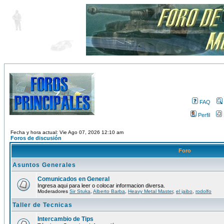
FAQ
Perfil
Fecha y hora actual: Vie Ago 07, 2026 12:10 am
Foros de discusión
Foro
Asuntos Generales
Comunicados en General
Ingresa aqui para leer o colocar informacion diversa.
Moderadores
Sir Stuka
,
Alberto Barba
,
Heavy Metal Master
,
el jaibo
,
rodolfo
Taller de Tecnicas
Intercambio de Tips