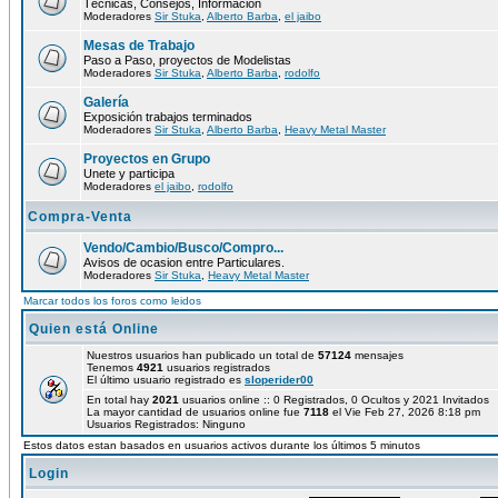
Técnicas, Consejos, Información
Moderadores
Sir Stuka
,
Alberto Barba
,
el jaibo
Mesas de Trabajo
Paso a Paso, proyectos de Modelistas
Moderadores
Sir Stuka
,
Alberto Barba
,
rodolfo
Galería
Exposición trabajos terminados
Moderadores
Sir Stuka
,
Alberto Barba
,
Heavy Metal Master
Proyectos en Grupo
Unete y participa
Moderadores
el jaibo
,
rodolfo
Compra-Venta
Vendo/Cambio/Busco/Compro...
Avisos de ocasion entre Particulares.
Moderadores
Sir Stuka
,
Heavy Metal Master
Marcar todos los foros como leidos
Quien está Online
Nuestros usuarios han publicado un total de
57124
mensajes
Tenemos
4921
usuarios registrados
El último usuario registrado es
sloperider00
En total hay
2021
usuarios online :: 0 Registrados, 0 Ocultos y 2021 Invitados
La mayor cantidad de usuarios online fue
7118
el Vie Feb 27, 2026 8:18 pm
Usuarios Registrados: Ninguno
Estos datos estan basados en usuarios activos durante los últimos 5 minutos
Login