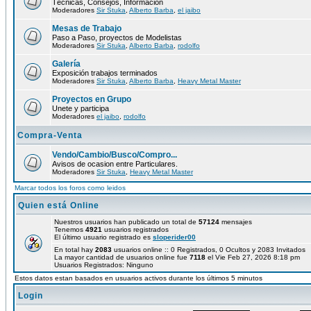
Técnicas, Consejos, Información
Moderadores
Sir Stuka
,
Alberto Barba
,
el jaibo
Mesas de Trabajo
Paso a Paso, proyectos de Modelistas
Moderadores
Sir Stuka
,
Alberto Barba
,
rodolfo
Galería
Exposición trabajos terminados
Moderadores
Sir Stuka
,
Alberto Barba
,
Heavy Metal Master
Proyectos en Grupo
Unete y participa
Moderadores
el jaibo
,
rodolfo
Compra-Venta
Vendo/Cambio/Busco/Compro...
Avisos de ocasion entre Particulares.
Moderadores
Sir Stuka
,
Heavy Metal Master
Marcar todos los foros como leidos
Quien está Online
Nuestros usuarios han publicado un total de
57124
mensajes
Tenemos
4921
usuarios registrados
El último usuario registrado es
sloperider00
En total hay
2083
usuarios online :: 0 Registrados, 0 Ocultos y 2083 Invitados
La mayor cantidad de usuarios online fue
7118
el Vie Feb 27, 2026 8:18 pm
Usuarios Registrados: Ninguno
Estos datos estan basados en usuarios activos durante los últimos 5 minutos
Login