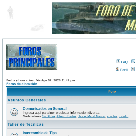
FAQ
Perfil
Fecha y hora actual: Vie Ago 07, 2026 11:49 pm
Foros de discusión
Foro
Asuntos Generales
Comunicados en General
Ingresa aqui para leer o colocar informacion diversa.
Moderadores
Sir Stuka
,
Alberto Barba
,
Heavy Metal Master
,
el jaibo
,
rodolfo
Taller de Tecnicas
Intercambio de Tips