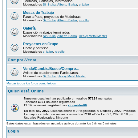
Técnicas, Consejos, Información
Moderadores
Sir Stuka
,
Alberto Barba
,
el jaibo
Mesas de Trabajo
Paso a Paso, proyectos de Modelistas
Moderadores
Sir Stuka
,
Alberto Barba
,
rodolfo
Galería
Exposición trabajos terminados
Moderadores
Sir Stuka
,
Alberto Barba
,
Heavy Metal Master
Proyectos en Grupo
Unete y participa
Moderadores
el jaibo
,
rodolfo
Compra-Venta
Vendo/Cambio/Busco/Compro...
Avisos de ocasion entre Particulares.
Moderadores
Sir Stuka
,
Heavy Metal Master
Marcar todos los foros como leidos
Quien está Online
Nuestros usuarios han publicado un total de
57124
mensajes
Tenemos
4921
usuarios registrados
El último usuario registrado es
sloperider00
En total hay
2922
usuarios online :: 0 Registrados, 0 Ocultos y 2922 Invitados
La mayor cantidad de usuarios online fue
7118
el Vie Feb 27, 2026 8:18 pm
Usuarios Registrados: Ninguno
Estos datos estan basados en usuarios activos durante los últimos 5 minutos
Login