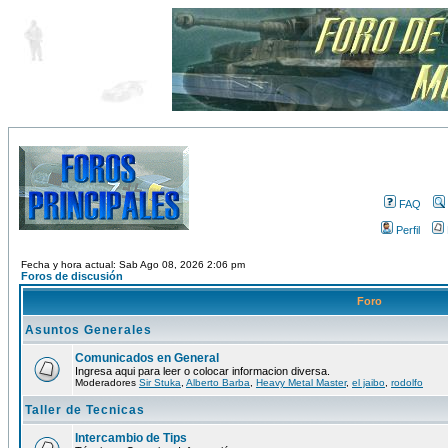
FAQ
Perfil
Fecha y hora actual: Sab Ago 08, 2026 2:06 pm
Foros de discusión
Foro
Asuntos Generales
Comunicados en General
Ingresa aqui para leer o colocar informacion diversa.
Moderadores
Sir Stuka
,
Alberto Barba
,
Heavy Metal Master
,
el jaibo
,
rodolfo
Taller de Tecnicas
Intercambio de Tips