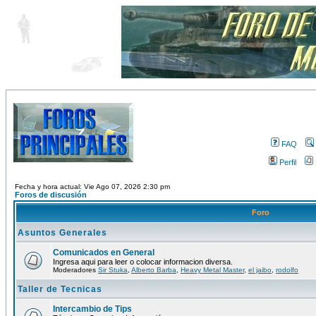
FAQ
Perfil
Fecha y hora actual: Vie Ago 07, 2026 2:30 pm
Foros de discusión
Foro
Asuntos Generales
Comunicados en General
Ingresa aqui para leer o colocar informacion diversa.
Moderadores
Sir Stuka
,
Alberto Barba
,
Heavy Metal Master
,
el jaibo
,
rodolfo
Taller de Tecnicas
Intercambio de Tips