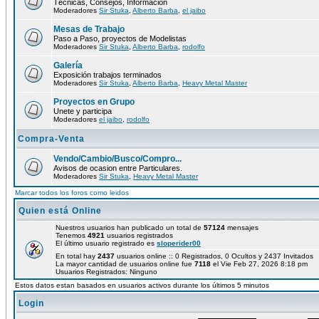
Técnicas, Consejos, Información
Moderadores
Sir Stuka
,
Alberto Barba
,
el jaibo
Mesas de Trabajo
Paso a Paso, proyectos de Modelistas
Moderadores
Sir Stuka
,
Alberto Barba
,
rodolfo
Galería
Exposición trabajos terminados
Moderadores
Sir Stuka
,
Alberto Barba
,
Heavy Metal Master
Proyectos en Grupo
Unete y participa
Moderadores
el jaibo
,
rodolfo
Compra-Venta
Vendo/Cambio/Busco/Compro...
Avisos de ocasion entre Particulares.
Moderadores
Sir Stuka
,
Heavy Metal Master
Marcar todos los foros como leidos
Quien está Online
Nuestros usuarios han publicado un total de
57124
mensajes
Tenemos
4921
usuarios registrados
El último usuario registrado es
sloperider00
En total hay
2437
usuarios online :: 0 Registrados, 0 Ocultos y 2437 Invitados
La mayor cantidad de usuarios online fue
7118
el Vie Feb 27, 2026 8:18 pm
Usuarios Registrados: Ninguno
Estos datos estan basados en usuarios activos durante los últimos 5 minutos
Login