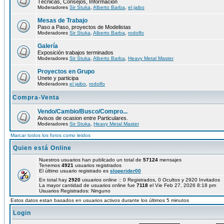
Técnicas, Consejos, Información
Moderadores
Sir Stuka
,
Alberto Barba
,
el jaibo
Mesas de Trabajo
Paso a Paso, proyectos de Modelistas
Moderadores
Sir Stuka
,
Alberto Barba
,
rodolfo
Galería
Exposición trabajos terminados
Moderadores
Sir Stuka
,
Alberto Barba
,
Heavy Metal Master
Proyectos en Grupo
Unete y participa
Moderadores
el jaibo
,
rodolfo
Compra-Venta
Vendo/Cambio/Busco/Compro...
Avisos de ocasion entre Particulares.
Moderadores
Sir Stuka
,
Heavy Metal Master
Marcar todos los foros como leidos
Quien está Online
Nuestros usuarios han publicado un total de
57124
mensajes
Tenemos
4921
usuarios registrados
El último usuario registrado es
sloperider00
En total hay
2920
usuarios online :: 0 Registrados, 0 Ocultos y 2920 Invitados
La mayor cantidad de usuarios online fue
7118
el Vie Feb 27, 2026 8:18 pm
Usuarios Registrados: Ninguno
Estos datos estan basados en usuarios activos durante los últimos 5 minutos
Login