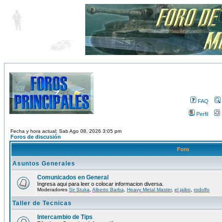
FAQ
Perfil
Fecha y hora actual: Sab Ago 08, 2026 3:05 pm
Foros de discusión
Foro
Asuntos Generales
Comunicados en General
Ingresa aqui para leer o colocar informacion diversa.
Moderadores
Sir Stuka
,
Alberto Barba
,
Heavy Metal Master
,
el jaibo
,
rodolfo
Taller de Tecnicas
Intercambio de Tips