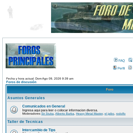
FAQ
Perfil
Fecha y hora actual: Dom Ago 09, 2026 9:39 am
Foros de discusión
Foro
Asuntos Generales
Comunicados en General
Ingresa aqui para leer o colocar informacion diversa.
Moderadores
Sir Stuka
,
Alberto Barba
,
Heavy Metal Master
,
el jaibo
,
rodolfo
Taller de Tecnicas
Intercambio de Tips