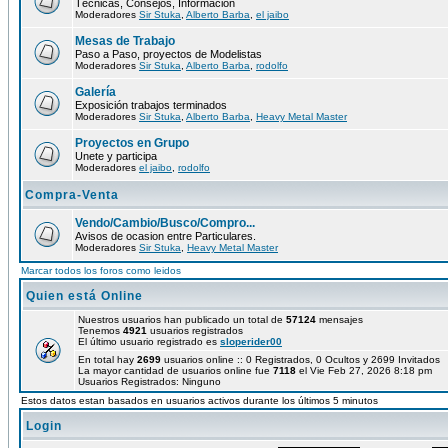
Técnicas, Consejos, Información
Moderadores
Sir Stuka
,
Alberto Barba
,
el jaibo
Mesas de Trabajo
Paso a Paso, proyectos de Modelistas
Moderadores
Sir Stuka
,
Alberto Barba
,
rodolfo
Galería
Exposición trabajos terminados
Moderadores
Sir Stuka
,
Alberto Barba
,
Heavy Metal Master
Proyectos en Grupo
Unete y participa
Moderadores
el jaibo
,
rodolfo
Compra-Venta
Vendo/Cambio/Busco/Compro...
Avisos de ocasion entre Particulares.
Moderadores
Sir Stuka
,
Heavy Metal Master
Marcar todos los foros como leidos
Quien está Online
Nuestros usuarios han publicado un total de
57124
mensajes
Tenemos
4921
usuarios registrados
El último usuario registrado es
sloperider00
En total hay
2699
usuarios online :: 0 Registrados, 0 Ocultos y 2699 Invitados
La mayor cantidad de usuarios online fue
7118
el Vie Feb 27, 2026 8:18 pm
Usuarios Registrados: Ninguno
Estos datos estan basados en usuarios activos durante los últimos 5 minutos
Login