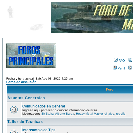
FAQ
Perfil
Fecha y hora actual: Sab Ago 08, 2026 4:25 am
Foros de discusión
Foro
Asuntos Generales
Comunicados en General
Ingresa aqui para leer o colocar informacion diversa.
Moderadores
Sir Stuka
,
Alberto Barba
,
Heavy Metal Master
,
el jaibo
,
rodolfo
Taller de Tecnicas
Intercambio de Tips