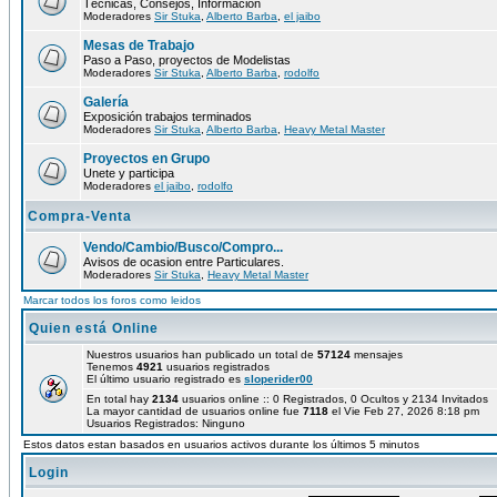
Técnicas, Consejos, Información
Moderadores
Sir Stuka
,
Alberto Barba
,
el jaibo
Mesas de Trabajo
Paso a Paso, proyectos de Modelistas
Moderadores
Sir Stuka
,
Alberto Barba
,
rodolfo
Galería
Exposición trabajos terminados
Moderadores
Sir Stuka
,
Alberto Barba
,
Heavy Metal Master
Proyectos en Grupo
Unete y participa
Moderadores
el jaibo
,
rodolfo
Compra-Venta
Vendo/Cambio/Busco/Compro...
Avisos de ocasion entre Particulares.
Moderadores
Sir Stuka
,
Heavy Metal Master
Marcar todos los foros como leidos
Quien está Online
Nuestros usuarios han publicado un total de
57124
mensajes
Tenemos
4921
usuarios registrados
El último usuario registrado es
sloperider00
En total hay
2134
usuarios online :: 0 Registrados, 0 Ocultos y 2134 Invitados
La mayor cantidad de usuarios online fue
7118
el Vie Feb 27, 2026 8:18 pm
Usuarios Registrados: Ninguno
Estos datos estan basados en usuarios activos durante los últimos 5 minutos
Login