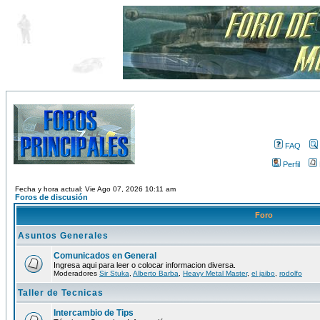
FAQ
Perfil
Fecha y hora actual: Vie Ago 07, 2026 10:11 am
Foros de discusión
Foro
Asuntos Generales
Comunicados en General
Ingresa aqui para leer o colocar informacion diversa.
Moderadores
Sir Stuka
,
Alberto Barba
,
Heavy Metal Master
,
el jaibo
,
rodolfo
Taller de Tecnicas
Intercambio de Tips