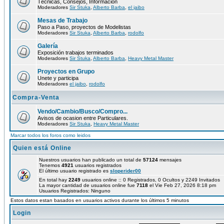
Técnicas, Consejos, Información
Moderadores
Sir Stuka
,
Alberto Barba
,
el jaibo
Mesas de Trabajo
Paso a Paso, proyectos de Modelistas
Moderadores
Sir Stuka
,
Alberto Barba
,
rodolfo
Galería
Exposición trabajos terminados
Moderadores
Sir Stuka
,
Alberto Barba
,
Heavy Metal Master
Proyectos en Grupo
Unete y participa
Moderadores
el jaibo
,
rodolfo
Compra-Venta
Vendo/Cambio/Busco/Compro...
Avisos de ocasion entre Particulares.
Moderadores
Sir Stuka
,
Heavy Metal Master
Marcar todos los foros como leidos
Quien está Online
Nuestros usuarios han publicado un total de
57124
mensajes
Tenemos
4921
usuarios registrados
El último usuario registrado es
sloperider00
En total hay
2249
usuarios online :: 0 Registrados, 0 Ocultos y 2249 Invitados
La mayor cantidad de usuarios online fue
7118
el Vie Feb 27, 2026 8:18 pm
Usuarios Registrados: Ninguno
Estos datos estan basados en usuarios activos durante los últimos 5 minutos
Login