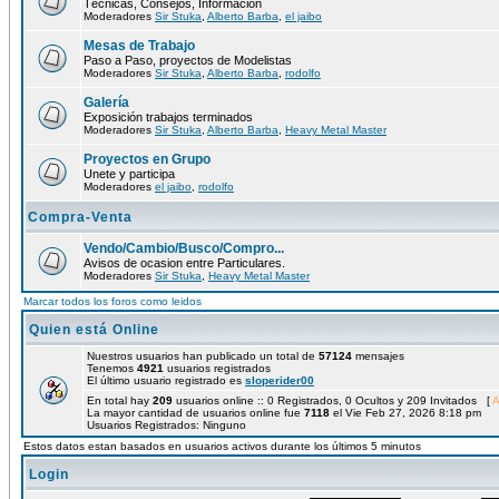
Técnicas, Consejos, Información
Moderadores
Sir Stuka
,
Alberto Barba
,
el jaibo
Mesas de Trabajo
Paso a Paso, proyectos de Modelistas
Moderadores
Sir Stuka
,
Alberto Barba
,
rodolfo
Galería
Exposición trabajos terminados
Moderadores
Sir Stuka
,
Alberto Barba
,
Heavy Metal Master
Proyectos en Grupo
Unete y participa
Moderadores
el jaibo
,
rodolfo
Compra-Venta
Vendo/Cambio/Busco/Compro...
Avisos de ocasion entre Particulares.
Moderadores
Sir Stuka
,
Heavy Metal Master
Marcar todos los foros como leidos
Quien está Online
Nuestros usuarios han publicado un total de
57124
mensajes
Tenemos
4921
usuarios registrados
El último usuario registrado es
sloperider00
En total hay
209
usuarios online :: 0 Registrados, 0 Ocultos y 209 Invitados [
A
La mayor cantidad de usuarios online fue
7118
el Vie Feb 27, 2026 8:18 pm
Usuarios Registrados: Ninguno
Estos datos estan basados en usuarios activos durante los últimos 5 minutos
Login