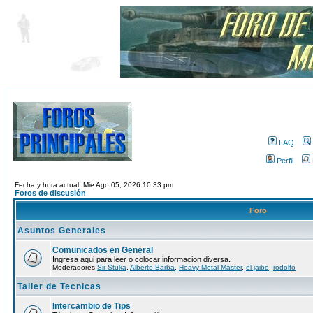
FAQ
Perfil
Fecha y hora actual: Mie Ago 05, 2026 10:33 pm
Foros de discusión
Foro
Asuntos Generales
Comunicados en General
Ingresa aqui para leer o colocar informacion diversa.
Moderadores
Sir Stuka
,
Alberto Barba
,
Heavy Metal Master
,
el jaibo
,
rodolfo
Taller de Tecnicas
Intercambio de Tips