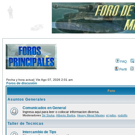
FAQ
Perfil
Fecha y hora actual: Vie Ago 07, 2026 2:01 am
Foros de discusión
Foro
Asuntos Generales
Comunicados en General
Ingresa aqui para leer o colocar informacion diversa.
Moderadores
Sir Stuka
,
Alberto Barba
,
Heavy Metal Master
,
el jaibo
,
rodolfo
Taller de Tecnicas
Intercambio de Tips