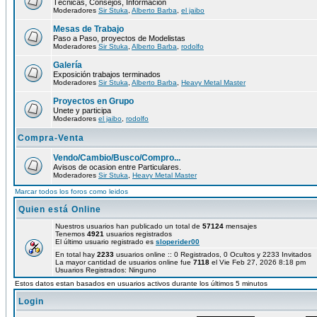
Técnicas, Consejos, Información
Moderadores
Sir Stuka
,
Alberto Barba
,
el jaibo
Mesas de Trabajo
Paso a Paso, proyectos de Modelistas
Moderadores
Sir Stuka
,
Alberto Barba
,
rodolfo
Galería
Exposición trabajos terminados
Moderadores
Sir Stuka
,
Alberto Barba
,
Heavy Metal Master
Proyectos en Grupo
Unete y participa
Moderadores
el jaibo
,
rodolfo
Compra-Venta
Vendo/Cambio/Busco/Compro...
Avisos de ocasion entre Particulares.
Moderadores
Sir Stuka
,
Heavy Metal Master
Marcar todos los foros como leidos
Quien está Online
Nuestros usuarios han publicado un total de
57124
mensajes
Tenemos
4921
usuarios registrados
El último usuario registrado es
sloperider00
En total hay
2233
usuarios online :: 0 Registrados, 0 Ocultos y 2233 Invitados
La mayor cantidad de usuarios online fue
7118
el Vie Feb 27, 2026 8:18 pm
Usuarios Registrados: Ninguno
Estos datos estan basados en usuarios activos durante los últimos 5 minutos
Login